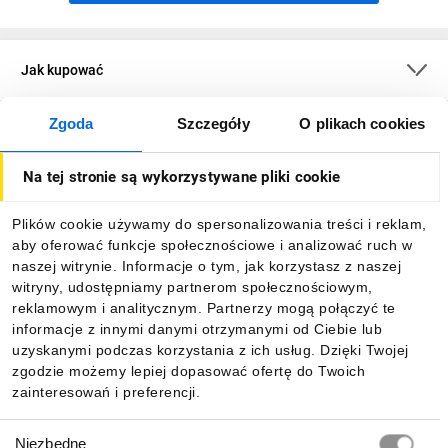
Jak kupować
Zgoda
Szczegóły
O plikach cookies
O firmie
Na tej stronie są wykorzystywane pliki cookie
Dla kupujących
Plików cookie używamy do spersonalizowania treści i reklam,
aby oferować funkcje społecznościowe i analizować ruch w
Informacje
naszej witrynie. Informacje o tym, jak korzystasz z naszej
witryny, udostępniamy partnerom społecznościowym,
reklamowym i analitycznym. Partnerzy mogą połączyć te
Pobierz naszą aplikację mobilną:
informacje z innymi danymi otrzymanymi od Ciebie lub
uzyskanymi podczas korzystania z ich usług. Dzięki Twojej
zgodzie możemy lepiej dopasować ofertę do Twoich
zainteresowań i preferencji.
Wybór
Niezbędne