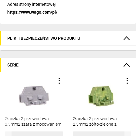
Adres strony internetowej
https://www.wago.com/pl/
PLIKI I BEZPIECZEŃSTWO PRODUKTU
SERIE
Złączka 2-przewodowa
Złączka 2-przewodowa
2,5mm2 szara z mocowaniem
2,5mm2 żółto-zielona z
śrubowym 261-301 /50szt./
mocowaniem śrubowym 261-
307 /50szt./