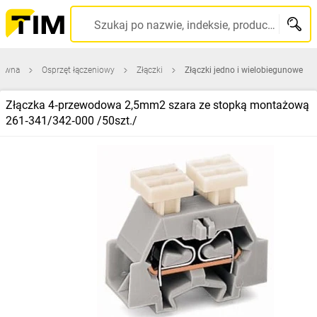
Szukaj po nazwie, indeksie, producencie, kodzie kreskowym...
łówna
Osprzęt łączeniowy
Złączki
Złączki jedno i wielobiegunowe
Złączka 4‑przewodowa 2,5mm2 szara ze stopką montażową
261‑341/342‑000 /50szt./