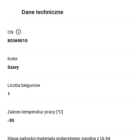
Dane techniczne
CN
85369010
Kolor
Szary
Liczba biegunów
1
Zakres temperatur pracy [°C]
-30
Klasa palności materiału izolacyjnego zgodna z UL94