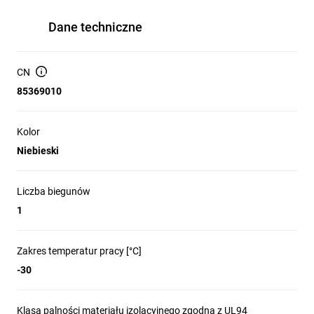
Dane techniczne
CN
85369010
Kolor
Niebieski
Liczba biegunów
1
Zakres temperatur pracy [°C]
-30
Klasa palności materiału izolacyjnego zgodna z UL94