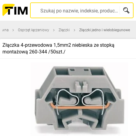
Szukaj po nazwie, indeksie, producencie, kodzie kreskowym...
łówna
Osprzęt łączeniowy
Złączki
Złączki jedno i wielobiegunowe
Złączka 4‑przewodowa 1,5mm2 niebieska ze stopką
montażową 260‑344 /50szt./