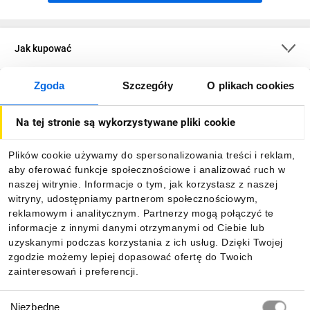
Jak kupować
Zgoda
Szczegóły
O plikach cookies
O firmie
Na tej stronie są wykorzystywane pliki cookie
Dla kupujących
Plików cookie używamy do spersonalizowania treści i reklam,
aby oferować funkcje społecznościowe i analizować ruch w
Informacje
naszej witrynie. Informacje o tym, jak korzystasz z naszej
witryny, udostępniamy partnerom społecznościowym,
reklamowym i analitycznym. Partnerzy mogą połączyć te
Pobierz naszą aplikację mobilną:
informacje z innymi danymi otrzymanymi od Ciebie lub
uzyskanymi podczas korzystania z ich usług. Dzięki Twojej
zgodzie możemy lepiej dopasować ofertę do Twoich
zainteresowań i preferencji.
Wybór
Niezbędne