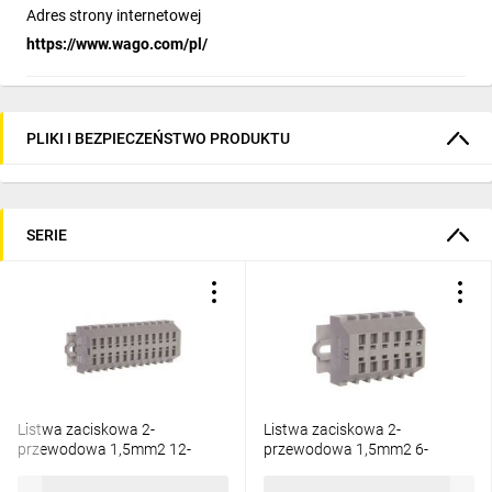
Adres strony internetowej
https://www.wago.com/pl/
PLIKI I BEZPIECZEŃSTWO PRODUKTU
SERIE
Listwa zaciskowa 2-
Listwa zaciskowa 2-
przewodowa 1,5mm2 12-
przewodowa 1,5mm2 6-
torowa szara mocowanie
torowa szara 260-106
śrubowe 260-112