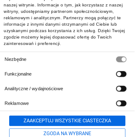
Informacje
naszej witrynie. Informacje o tym, jak korzystasz z naszej
witryny, udostępniamy partnerom społecznościowym,
reklamowym i analitycznym. Partnerzy mogą połączyć te
Pobierz naszą aplikację mobilną:
informacje z innymi danymi otrzymanymi od Ciebie lub
uzyskanymi podczas korzystania z ich usług. Dzięki Twojej
zgodzie możemy lepiej dopasować ofertę do Twoich
zainteresowań i preferencji.
Wybór
Niezbędne
zgody
Funkcjonalne
Analityczne / wydajnościowe
Reklamowe
Biuro Obsługi Klienta:
lub
801 500 700
71 37 61 600
Zgłoś
ZAAKCEPTUJ WSZYSTKIE CIASTECZKA
pn.-pt. 8:00-16:00
Formularz kontaktowy
ZGODA NA WYBRANE