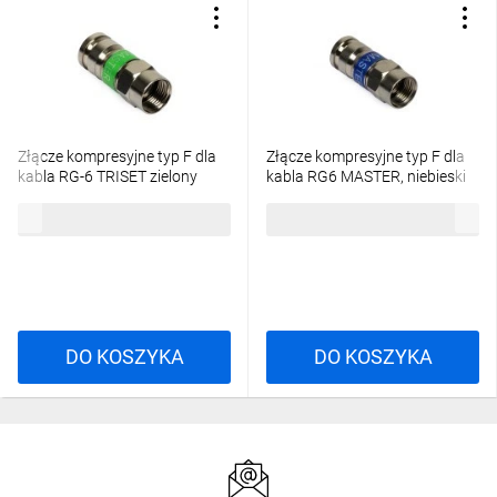
Złącze kompresyjne typ F dla
Złącze kompresyjne typ F dla
kabla RG-6 TRISET zielony
kabla RG6 MASTER, niebieski
F113/MASTER 26158
F6/MASTER
1,77 zł
brutto
1,77 zł
brutto
DO KOSZYKA
DO KOSZYKA