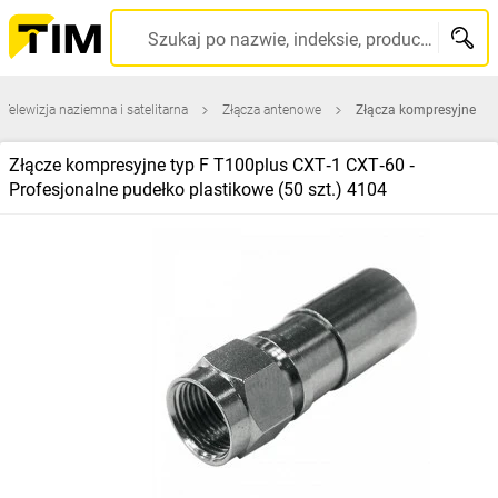
Szukaj po nazwie, indeksie, producencie, kodzie kreskowym...
Telewizja naziemna i satelitarna
Złącza antenowe
Złącza kompresyjne
Złącze kompresyjne typ F T100plus CXT‑1 CXT‑60 ‑
Profesjonalne pudełko plastikowe (50 szt.) 4104