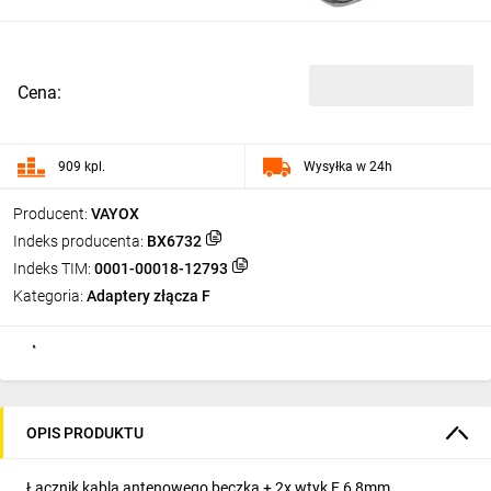
Cena:
909 kpl.
Wysyłka w 24h
Producent:
VAYOX
Indeks producenta:
BX6732
Indeks TIM:
0001-00018-12793
Kategoria:
Adaptery złącza F
OPIS PRODUKTU
Łącznik kabla antenowego beczka + 2x wtyk F 6,8mm