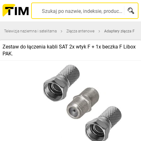
Szukaj po nazwie, indeksie, producencie, kodzie kreskowym...
Telewizja naziemna i satelitarna
Złącza antenowe
Adaptery złącza F
Zestaw do łączenia kabli SAT 2x wtyk F + 1x beczka F Libox
PAK.