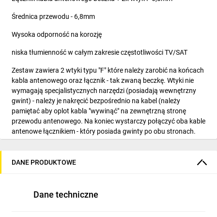
Średnica przewodu - 6,8mm
Wysoka odporność na korozję
niska tłumienność w całym zakresie częstotliwości TV/SAT
Zestaw zawiera 2 wtyki typu "F" które należy zarobić na końcach
kabla antenowego oraz łącznik - tak zwaną beczkę. Wtyki nie
wymagają specjalistycznych narzędzi (posiadają wewnętrzny
gwint) - należy je nakręcić bezpośrednio na kabel (należy
pamiętać aby oplot kabla "wywinąć" na zewnętrzną stronę
przewodu antenowego. Na koniec wystarczy połączyć oba kable
antenowe łącznikiem - który posiada gwinty po obu stronach.
Dzięki takiemu rozwiązaniu otrzymujemy pewne i solidne
połączenie, które nie wpływa na utratę jakości przesyłanego
sygnału. Zestaw zawiera: 2x wtyki typu "F" 6,8mm z uszczelką 1x
DANE PRODUKTOWE
łącznik (beczka)
Dane techniczne