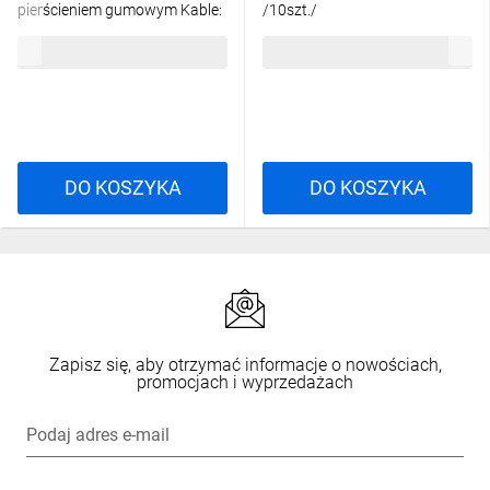
pierścieniem gumowym Kable:
/10szt./
T100plus, T100, CXT-1 - 50 szt
46,74 zł
brutto
20,66 zł
brutto
(Pudełko plastikowe) 417102
DO KOSZYKA
DO KOSZYKA
Zapisz się, aby otrzymać informacje o nowościach,
promocjach i wyprzedażach
Podaj adres e-mail