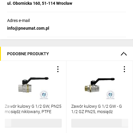
ul. Obornicka 160, 51-114 Wrocław
Adres e-mail
info@pneumat.com.pl
PODOBNE PRODUKTY
Zawór kulowy G 1/2 GW, PN25
Zawór kulowy G 1/2 GW - G
mosiądz niklowany, PTFE
1/2 GZ PN25, mosiądz
niklowany, PTFE
52,10 zł
brutto
52,10 zł
brutto