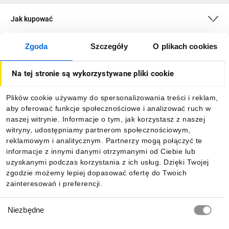
Jak kupować
Zgoda
Szczegóły
O plikach cookies
O firmie
Na tej stronie są wykorzystywane pliki cookie
Dla kupujących
Plików cookie używamy do spersonalizowania treści i reklam,
aby oferować funkcje społecznościowe i analizować ruch w
Informacje
naszej witrynie. Informacje o tym, jak korzystasz z naszej
witryny, udostępniamy partnerom społecznościowym,
reklamowym i analitycznym. Partnerzy mogą połączyć te
Pobierz naszą aplikację mobilną:
informacje z innymi danymi otrzymanymi od Ciebie lub
uzyskanymi podczas korzystania z ich usług. Dzięki Twojej
zgodzie możemy lepiej dopasować ofertę do Twoich
zainteresowań i preferencji.
Wybór
Niezbędne
zgody