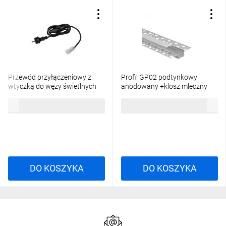
Przewód przyłączeniowy z
Profil GP02 podtynkowy
wtyczką do węży świetlnych
anodowany +klosz mleczny
GIVRO - PR SET 150 cm
2m
26,88 zł
brutto
20,84 zł
brutto
IP44/65 max 125W do
systemu Kanlux GIVRO LED
38590
DO KOSZYKA
DO KOSZYKA