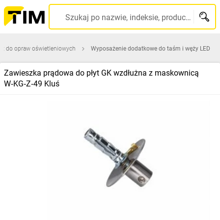
Szukaj po nazwie, indeksie, producencie, kodzie kreskowym...
ęt do opraw oświetleniowych
Wyposażenie dodatkowe do taśm i węży LED
Zawieszka prądowa do płyt GK wzdłużna z maskownicą
W‑KG‑Z‑49 Kluś