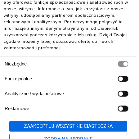
aby oferować funkcje społecznościowe i analizować ruch w
Informacje
naszej witrynie. Informacje o tym, jak korzystasz z naszej
witryny, udostępniamy partnerom społecznościowym,
reklamowym i analitycznym. Partnerzy mogą połączyć te
Pobierz naszą aplikację mobilną:
informacje z innymi danymi otrzymanymi od Ciebie lub
uzyskanymi podczas korzystania z ich usług. Dzięki Twojej
zgodzie możemy lepiej dopasować ofertę do Twoich
zainteresowań i preferencji.
Wybór
Niezbędne
zgody
Funkcjonalne
Analityczne / wydajnościowe
Reklamowe
Biuro Obsługi Klienta:
lub
801 500 700
71 37 61 600
Zgłoś
ZAAKCEPTUJ WSZYSTKIE CIASTECZKA
pn.-pt. 8:00-16:00
Formularz kontaktowy