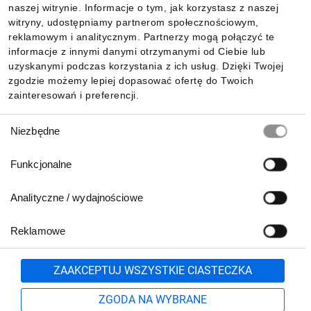
naszej witrynie. Informacje o tym, jak korzystasz z naszej
witryny, udostępniamy partnerom społecznościowym,
reklamowym i analitycznym. Partnerzy mogą połączyć te
Pobierz naszą aplikację mobilną:
informacje z innymi danymi otrzymanymi od Ciebie lub
uzyskanymi podczas korzystania z ich usług. Dzięki Twojej
zgodzie możemy lepiej dopasować ofertę do Twoich
zainteresowań i preferencji.
Wybór
Niezbędne
zgody
Funkcjonalne
Analityczne / wydajnościowe
Reklamowe
Biuro Obsługi Klienta:
lub
801 500 700
71 37 61 600
Zgłoś
ZAAKCEPTUJ WSZYSTKIE CIASTECZKA
pn.-pt. 8:00-16:00
Formularz kontaktowy
ZGODA NA WYBRANE