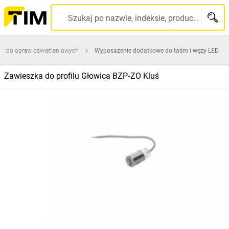
Szukaj po nazwie, indeksie, producencie, kodzie kreskowym...
ęt do opraw oświetleniowych
Wyposażenie dodatkowe do taśm i węży LED
Zawieszka do profilu Głowica BZP‑ZO Kluś