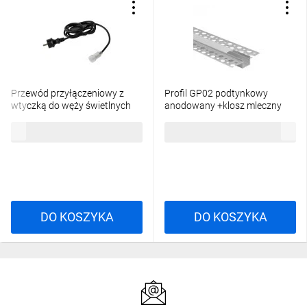
Przewód przyłączeniowy z
Profil GP02 podtynkowy
wtyczką do węży świetlnych
anodowany +klosz mleczny
GIVRO - PR SET 150 cm
2m
26,88 zł
brutto
20,84 zł
brutto
IP44/65 max 125W do
systemu Kanlux GIVRO LED
38590
DO KOSZYKA
DO KOSZYKA