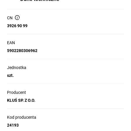
CN
3926 90 99
EAN
5902280306962
Jednostka
szt.
Producent
KLUŚ SP. Z O.O.
Kod producenta
24193