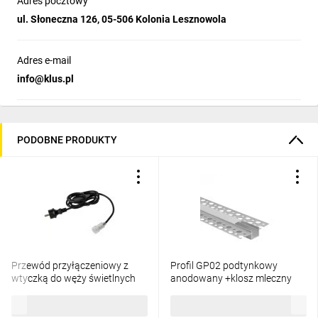
Adres pocztowy
ul. Słoneczna 126, 05-506 Kolonia Lesznowola
Adres e-mail
info@klus.pl
PODOBNE PRODUKTY
Przewód przyłączeniowy z
Profil GP02 podtynkowy
wtyczką do węży świetlnych
anodowany +klosz mleczny
GIVRO - PR SET 150 cm
2m
26,88 zł
brutto
20,84 zł
brutto
IP44/65 max 125W do
systemu Kanlux GIVRO LED