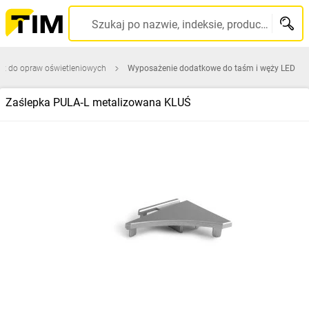
Szukaj po nazwie, indeksie, producencie, kodzie kreskowym...
ęt do opraw oświetleniowych
Wyposażenie dodatkowe do taśm i węży LED
Zaślepka PULA‑L metalizowana KLUŚ