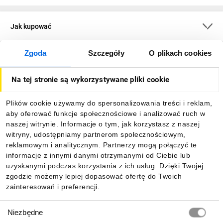
Jak kupować
Zgoda
Szczegóły
O plikach cookies
O firmie
Na tej stronie są wykorzystywane pliki cookie
Dla kupujących
Plików cookie używamy do spersonalizowania treści i reklam,
aby oferować funkcje społecznościowe i analizować ruch w
Informacje
naszej witrynie. Informacje o tym, jak korzystasz z naszej
witryny, udostępniamy partnerom społecznościowym,
reklamowym i analitycznym. Partnerzy mogą połączyć te
Pobierz naszą aplikację mobilną:
informacje z innymi danymi otrzymanymi od Ciebie lub
uzyskanymi podczas korzystania z ich usług. Dzięki Twojej
zgodzie możemy lepiej dopasować ofertę do Twoich
zainteresowań i preferencji.
Wybór
Niezbędne
zgody