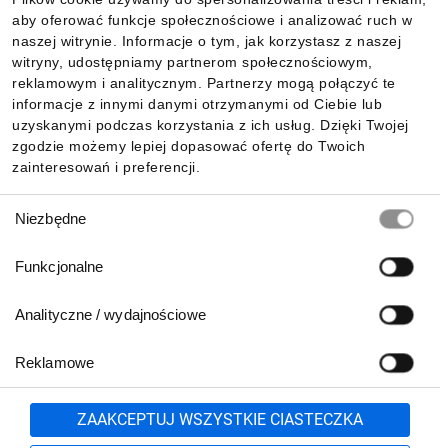
aby oferować funkcje społecznościowe i analizować ruch w
Informacje
naszej witrynie. Informacje o tym, jak korzystasz z naszej
witryny, udostępniamy partnerom społecznościowym,
reklamowym i analitycznym. Partnerzy mogą połączyć te
Pobierz naszą aplikację mobilną:
informacje z innymi danymi otrzymanymi od Ciebie lub
uzyskanymi podczas korzystania z ich usług. Dzięki Twojej
zgodzie możemy lepiej dopasować ofertę do Twoich
zainteresowań i preferencji.
Wybór
Niezbędne
zgody
Funkcjonalne
Analityczne / wydajnościowe
Reklamowe
Biuro Obsługi Klienta:
lub
801 500 700
71 37 61 600
Zgłoś
ZAAKCEPTUJ WSZYSTKIE CIASTECZKA
pn.-pt. 8:00-16:00