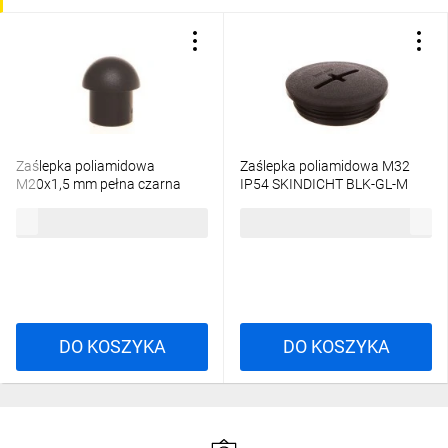
Zaślepka poliamidowa
Zaślepka poliamidowa M32
M20x1,5 mm pełna czarna
IP54 SKINDICHT BLK-GL-M
903493
32x1,5 czarna 52006143
0,47 zł
brutto
1,57 zł
brutto
DO KOSZYKA
DO KOSZYKA