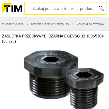
Szukaj po nazwie, indeksie, producencie, kodzie kreskowym...
prowadzenia kabli
Dławnice kablowe i przepusty
Zaślepki do otworów
ZAŚLEPKA PRZECIWWYB. CZARNA EX‑EVSG 32 10065304
(50 szt.)