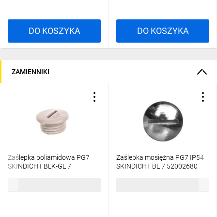
DO KOSZYKA
DO KOSZYKA
ZAMIENNIKI
Zaślepka poliamidowa PG7
Zaślepka mosiężna PG7 IP54
SKINDICHT BLK-GL 7
SKINDICHT BL 7 52002680
jasnoszara 52024848
0,93 zł
brutto
1,97 zł
brutto