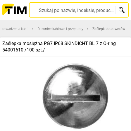
Szukaj po nazwie, indeksie, producencie, kodzie kreskowym...
prowadzenia kabli
Dławnice kablowe i przepusty
Zaślepki do otworów
Zaślepka mosiężna PG7 IP68 SKINDICHT BL 7 z O‑ring
54001610 /100 szt./