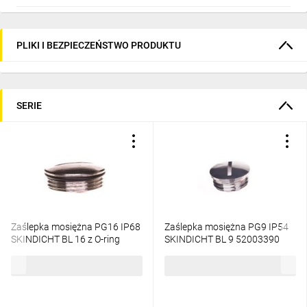
PLIKI I BEZPIECZEŃSTWO PRODUKTU
SERIE
Zaślepka mosiężna PG16 IP68
Zaślepka mosiężna PG9 IP54
SKINDICHT BL 16 z O-ring
SKINDICHT BL 9 52003390
54001640
5,36 zł
brutto
2,03 zł
brutto