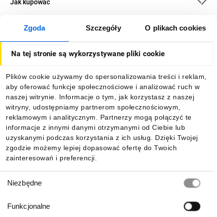
Jak kupować
Zgoda
Szczegóły
O plikach cookies
O firmie
Na tej stronie są wykorzystywane pliki cookie
Dla kupujących
Plików cookie używamy do spersonalizowania treści i reklam,
aby oferować funkcje społecznościowe i analizować ruch w
Informacje
naszej witrynie. Informacje o tym, jak korzystasz z naszej
witryny, udostępniamy partnerom społecznościowym,
reklamowym i analitycznym. Partnerzy mogą połączyć te
Pobierz naszą aplikację mobilną:
informacje z innymi danymi otrzymanymi od Ciebie lub
uzyskanymi podczas korzystania z ich usług. Dzięki Twojej
zgodzie możemy lepiej dopasować ofertę do Twoich
zainteresowań i preferencji.
Wybór
Niezbędne
zgody
Funkcjonalne