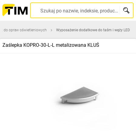
Szukaj po nazwie, indeksie, producencie, kodzie kreskowym...
ęt do opraw oświetleniowych
Wyposażenie dodatkowe do taśm i węży LED
Zaślepka KOPRO‑30‑L‑L metalizowana KLUŚ