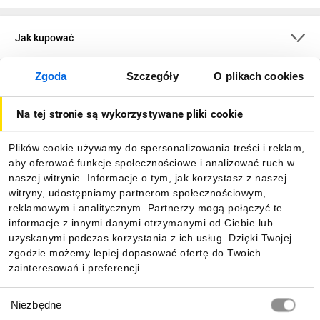
Jak kupować
Zgoda
Szczegóły
O plikach cookies
O firmie
Na tej stronie są wykorzystywane pliki cookie
Dla kupujących
Plików cookie używamy do spersonalizowania treści i reklam,
aby oferować funkcje społecznościowe i analizować ruch w
Informacje
naszej witrynie. Informacje o tym, jak korzystasz z naszej
witryny, udostępniamy partnerom społecznościowym,
reklamowym i analitycznym. Partnerzy mogą połączyć te
Pobierz naszą aplikację mobilną:
informacje z innymi danymi otrzymanymi od Ciebie lub
uzyskanymi podczas korzystania z ich usług. Dzięki Twojej
zgodzie możemy lepiej dopasować ofertę do Twoich
zainteresowań i preferencji.
Wybór
Niezbędne
zgody