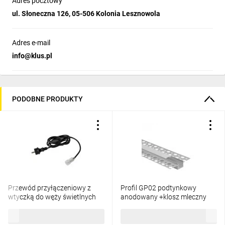
Adres pocztowy
ul. Słoneczna 126, 05-506 Kolonia Lesznowola
Adres e-mail
info@klus.pl
PODOBNE PRODUKTY
Przewód przyłączeniowy z
Profil GP02 podtynkowy
wtyczką do węży świetlnych
anodowany +klosz mleczny
GIVRO - PR SET 150 cm
2m
26,88 zł
brutto
20,84 zł
brutto
IP44/65 max 125W do
systemu Kanlux GIVRO LED