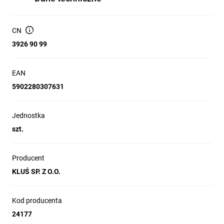
CN
3926 90 99
EAN
5902280307631
Jednostka
szt.
Producent
KLUŚ SP. Z O.O.
Kod producenta
24177