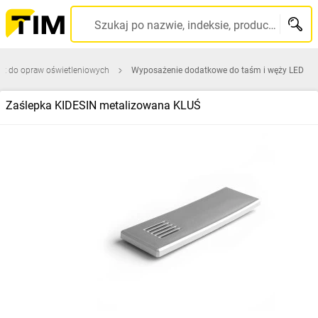
Szukaj po nazwie, indeksie, producencie, kodzie kreskowym...
ęt do opraw oświetleniowych
Wyposażenie dodatkowe do taśm i węży LED
Zaślepka KIDESIN metalizowana KLUŚ