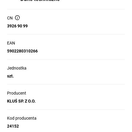
CN
3926 90 99
EAN
5902280310266
Jednostka
szt.
Producent
KLUŚ SP. Z O.O.
Kod producenta
24152