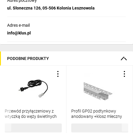
Adres pocztowy
ul. Słoneczna 126, 05-506 Kolonia Lesznowola
Adres e-mail
info@klus.pl
PODOBNE PRODUKTY
Przewód przyłączeniowy z
Profil GP02 podtynkowy
wtyczką do węży świetlnych
anodowany +klosz mleczny
GIVRO - PR SET 150 cm
2m
26,88 zł
brutto
20,84 zł
brutto
IP44/65 max 125W do
systemu Kanlux GIVRO LED