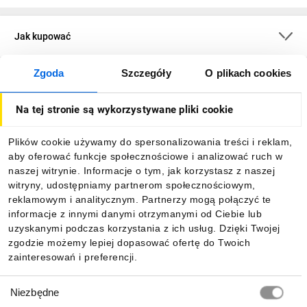
Jak kupować
Zgoda
Szczegóły
O plikach cookies
O firmie
Na tej stronie są wykorzystywane pliki cookie
Dla kupujących
Plików cookie używamy do spersonalizowania treści i reklam,
aby oferować funkcje społecznościowe i analizować ruch w
Informacje
naszej witrynie. Informacje o tym, jak korzystasz z naszej
witryny, udostępniamy partnerom społecznościowym,
reklamowym i analitycznym. Partnerzy mogą połączyć te
Pobierz naszą aplikację mobilną:
informacje z innymi danymi otrzymanymi od Ciebie lub
uzyskanymi podczas korzystania z ich usług. Dzięki Twojej
zgodzie możemy lepiej dopasować ofertę do Twoich
zainteresowań i preferencji.
Wybór
Niezbędne
zgody