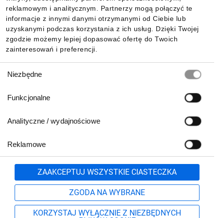
reklamowym i analitycznym. Partnerzy mogą połączyć te
Pobierz naszą aplikację mobilną:
informacje z innymi danymi otrzymanymi od Ciebie lub
uzyskanymi podczas korzystania z ich usług. Dzięki Twojej
zgodzie możemy lepiej dopasować ofertę do Twoich
zainteresowań i preferencji.
Wybór
Niezbędne
zgody
Funkcjonalne
Analityczne / wydajnościowe
Reklamowe
Biuro Obsługi Klienta:
lub
801 500 700
71 37 61 600
Zgłoś
ZAAKCEPTUJ WSZYSTKIE CIASTECZKA
pn.-pt. 8:00-16:00
Formularz kontaktowy
ZGODA NA WYBRANE
KORZYSTAJ WYŁĄCZNIE Z NIEZBĘDNYCH