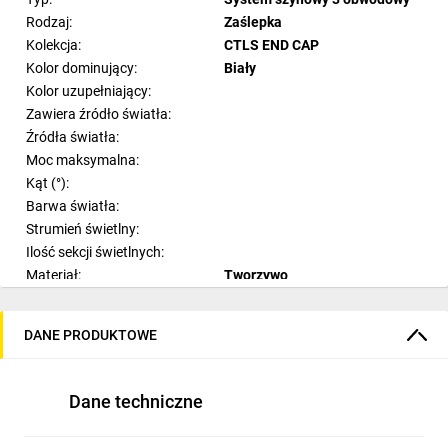
Rodzaj:
Zaślepka
Kolekcja:
CTLS END CAP
Kolor dominujący:
Biały
Kolor uzupełniający:
Zawiera źródło światła:
Źródła światła:
Moc maksymalna:
Kąt (°):
Barwa światła:
Strumień świetlny:
Ilość sekcji świetlnych:
Materiał:
Tworzywo
Materiał dodatkowy:
Styl:
DANE PRODUKTOWE
Pomieszczenie:
Szerokość:
3.2 cm
Wysokość:
Dane techniczne
Modyfikacja wysokości:
Długość: