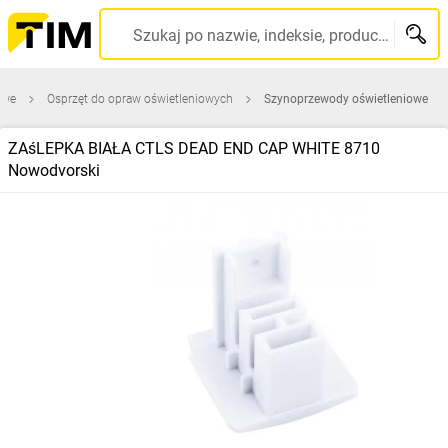
Szukaj po nazwie, indeksie, producencie, kodzie kreskowym...
owe
Osprzęt do opraw oświetleniowych
Szynoprzewody oświetleniowe
ZAśLEPKA BIAŁA CTLS DEAD END CAP WHITE 8710
Nowodvorski