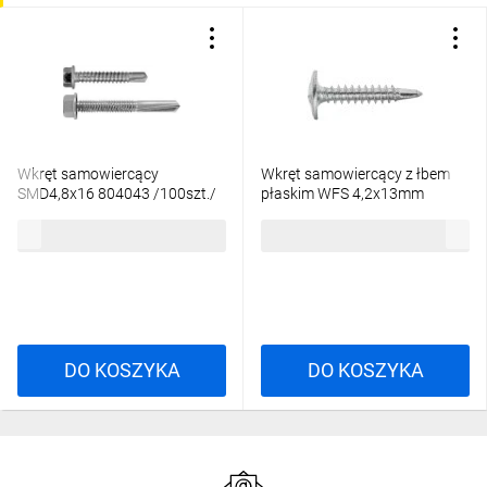
Wkręt samowiercący
Wkręt samowiercący z łbem
SMD4,8x16 804043 /100szt./
płaskim WFS 4,2x13mm
Koelner K-SLM3-WFS-4213
16,90 zł
brutto
34,76 zł
brutto
/400szt./
DO KOSZYKA
DO KOSZYKA