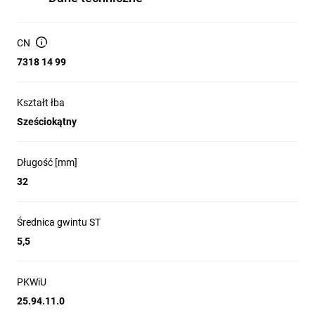
CN
7318 14 99
Kształt łba
Sześciokątny
Długość [mm]
32
Średnica gwintu ST
5,5
PKWiU
25.94.11.0