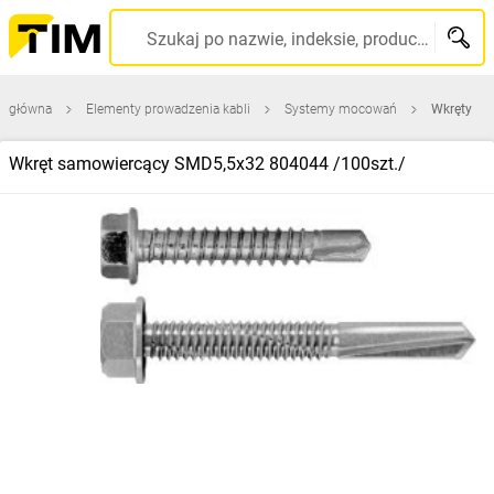
Szukaj po nazwie, indeksie, producencie, kodzie kreskowym...
a główna
Elementy prowadzenia kabli
Systemy mocowań
Wkręty
Wkręt samowiercący SMD5,5x32 804044 /100szt./