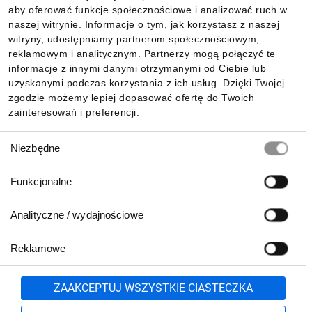
aby oferować funkcje społecznościowe i analizować ruch w
Informacje
naszej witrynie. Informacje o tym, jak korzystasz z naszej
witryny, udostępniamy partnerom społecznościowym,
reklamowym i analitycznym. Partnerzy mogą połączyć te
Pobierz naszą aplikację mobilną:
informacje z innymi danymi otrzymanymi od Ciebie lub
uzyskanymi podczas korzystania z ich usług. Dzięki Twojej
zgodzie możemy lepiej dopasować ofertę do Twoich
zainteresowań i preferencji.
Wybór
Niezbędne
zgody
Funkcjonalne
Analityczne / wydajnościowe
Reklamowe
Biuro Obsługi Klienta:
lub
801 500 700
71 37 61 600
Zgłoś
ZAAKCEPTUJ WSZYSTKIE CIASTECZKA
pn.-pt. 8:00-16:00