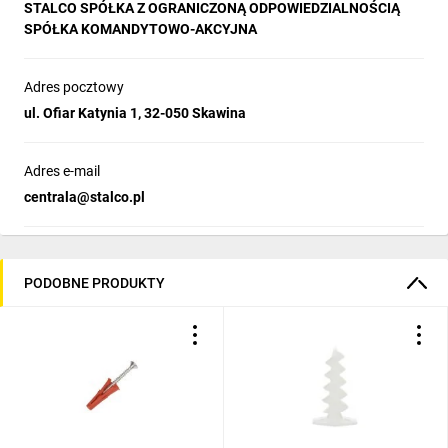
STALCO SPÓŁKA Z OGRANICZONĄ ODPOWIEDZIALNOŚCIĄ
budowlanych. Można zastosować go w podłożach wykonanych
SPÓŁKA KOMANDYTOWO-AKCYJNA
z betonu zwykłego, cegieł ceramicznych pełnych, cegieł
silikatowych pełnych, pustaków ceramicznych, pustaków
silikatowych, a nawet autoklawizowanego betonu
Adres pocztowy
komórkowego.
ul. Ofiar Katynia 1, 32-050 Skawina
DANE TECHNICZNE:
fi7,5x72mm
Adres e-mail
centrala@stalco.pl
PODOBNE PRODUKTY