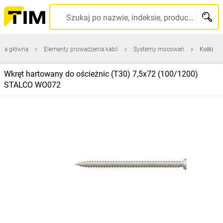
Szukaj po nazwie, indeksie, producencie, kodzie kreskowym...
ona główna
Elementy prowadzenia kabli
Systemy mocowań
Kołki
Wkręt hartowany do ościeżnic (T30) 7,5x72 (100/1200)
STALCO WO072