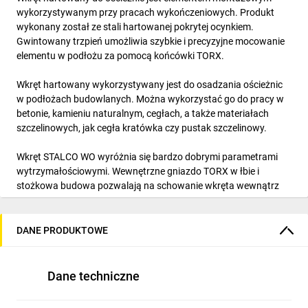
wykorzystywanym przy pracach wykończeniowych. Produkt
wykonany został ze stali hartowanej pokrytej ocynkiem.
Gwintowany trzpień umożliwia szybkie i precyzyjne mocowanie
elementu w podłożu za pomocą końcówki TORX.
Wkręt hartowany wykorzystywany jest do osadzania ościeżnic
w podłożach budowlanych. Można wykorzystać go do pracy w
betonie, kamieniu naturalnym, cegłach, a także materiałach
szczelinowych, jak cegła kratówka czy pustak szczelinowy.
Wkręt STALCO WO wyróżnia się bardzo dobrymi parametrami
wytrzymałościowymi. Wewnętrzne gniazdo TORX w łbie i
stożkowa budowa pozwalają na schowanie wkręta wewnątrz
ościeżnicy. Element montażowy jest oferowany w wielu
długościach, co ułatwi dopasowanie go do konkretnych
wymiarów ościeżnic.
DANE PRODUKTOWE
CECHY:
Dane techniczne
wkręt wykonany z wysokiej jakości stali dodatkowo
poddanej procesowi hartowania