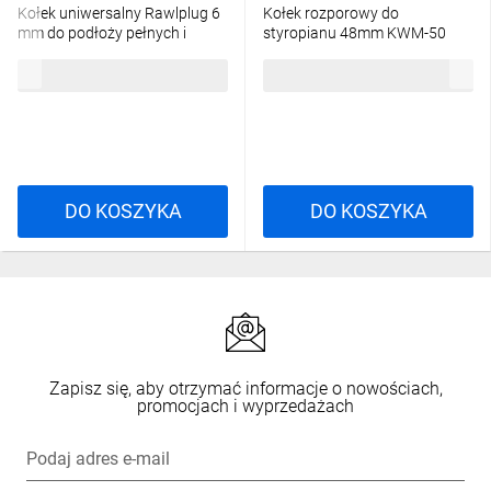
Kołek uniwersalny Rawlplug 6
Kołek rozporowy do
mm do podłoży pełnych i
styropianu 48mm KWM-50
otworowych Rawlplug UNO-
22.148 /4szt./
20,60 zł
brutto
2,93 zł
brutto
06+435 /100szt./
DO KOSZYKA
DO KOSZYKA
Zapisz się, aby otrzymać informacje o nowościach,
promocjach i wyprzedażach
Podaj adres e-mail