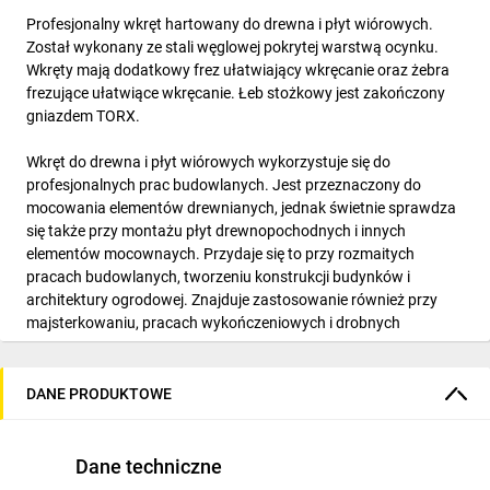
Profesjonalny wkręt hartowany do drewna i płyt wiórowych.
Został wykonany ze stali węglowej pokrytej warstwą ocynku.
Wkręty mają dodatkowy frez ułatwiający wkręcanie oraz żebra
frezujące ułatwiące wkręcanie. Łeb stożkowy jest zakończony
gniazdem TORX.
Wkręt do drewna i płyt wiórowych wykorzystuje się do
profesjonalnych prac budowlanych. Jest przeznaczony do
mocowania elementów drewnianych, jednak świetnie sprawdza
się także przy montażu płyt drewnopochodnych i innych
elementów mocownaych. Przydaje się to przy rozmaitych
pracach budowlanych, tworzeniu konstrukcji budynków i
architektury ogrodowej. Znajduje zastosowanie również przy
majsterkowaniu, pracach wykończeniowych i drobnych
naprawach.
Wkręt hartowany WHT ma konstrukcję, która wpływa na
DANE PRODUKTOWE
znaczną poprawę szybkości wykonywania pracy. Gniazdo TORX
umożliwia pewne osadzenie bitów montażowych. Budowa
wkręta zapobiega pękaniu drewna, a łeb po wkręceniu licuje się z
Dane techniczne
materiałem. Wkręt oferowany jest w kilku średnicach w zakresie