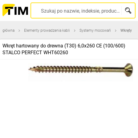
Szukaj po nazwie, indeksie, producencie, kodzie kreskowym...
a główna
Elementy prowadzenia kabli
Systemy mocowań
Wkręty
Wkręt hartowany do drewna (T30) 6,0x260 CE (100/600)
STALCO PERFECT WHT60260