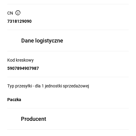
od 3 do 6 mm. Z kolei jego długość wynosi od 16 do 260 mm.
CN
CECHY:
7318129090
do produkcji wkręta wykorzystano stal węglową
ocynkowaną galwanicznie
Dane logistyczne
ostre zakończenie ze specjalnym frezem rozwiercającym
ułatwia rozpoczęcie wkręcania i zapewnia szybkie wgryzanie
się w podłoże, oraz zapobiega pękaniu i rozszczepianiu
Kod kreskowy
drewna
falisty profil zwojów gwintu przyśpiesza wkręcanie,
5907894907987
jednocześnie zmniejszając siłę niezbędną do wkręcania, co
przekłada się na oszczędność czasu i energii (dłuższe
Typ przesyłki - dla 1 jednostki sprzedażowej
działanie wkrętarki akumulatorowej)
dodatkowe żebra frezujące za gwintem głównym torują
przestrzeń dla walcowego trzpienia, ułatwiając i
Paczka
przyspieszając wkręcanie
gniazdo typu TORX pozwala na precyzyjne, pewne i szybkie
wkręcanie
Producent
wkręty oferowane w formie średniej konfekcji w dużych
zbiorczych opakowaniach kartonowych