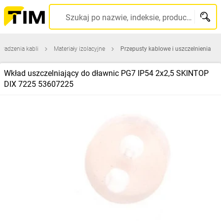
Szukaj po nazwie, indeksie, producencie, kodzie kreskowym...
wadzenia kabli
Materiały izolacyjne
Przepusty kablowe i uszczelnienia
Wkład uszczelniający do dławnic PG7 IP54 2x2,5 SKINTOP
DIX 7225 53607225