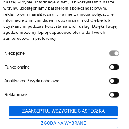
naszej witrynie. Informacje o tym, jak korzystasz z naszej
witryny, udostępniamy partnerom społecznościowym,
reklamowym i analitycznym. Partnerzy mogą połączyć te
Pobierz naszą aplikację mobilną:
informacje z innymi danymi otrzymanymi od Ciebie lub
uzyskanymi podczas korzystania z ich usług. Dzięki Twojej
zgodzie możemy lepiej dopasować ofertę do Twoich
zainteresowań i preferencji.
Wybór
Niezbędne
zgody
Funkcjonalne
Analityczne / wydajnościowe
Reklamowe
Biuro Obsługi Klienta:
lub
801 500 700
71 37 61 600
Zgłoś
ZAAKCEPTUJ WSZYSTKIE CIASTECZKA
pn.-pt. 8:00-16:00
Formularz kontaktowy
ZGODA NA WYBRANE