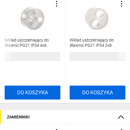
Wkład uszczelniający do
Wkład uszczelniający do
dławnic PG21 IP54 4x6
dławnic PG21 IP54 2x8
SKINTOP DIX 21460 53621460
SKINTOP DIX 21280 53621280
3,60 zł
brutto
3,44 zł
brutto
DO KOSZYKA
DO KOSZYKA
ZAMIENNIKI