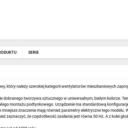
PRODUKTU
SERIE
wy, który należy szerokiej kategorii wentylatorów mieszkaniowych zap
ie dobranego tworzywa sztucznego w uniwersalnym, białym kolorze. Ten 
ałego montażu podtynkowego. Urządzenie ma standardową konfigurację
 mniejsze znaczenie mają również parametry elektryczne tego modelu.
ież zaznaczyć, że częstotliwość zasilania jest równa 50 Hz. A z kolei gło