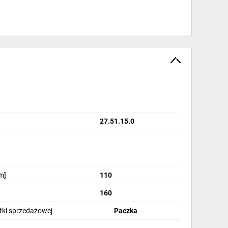
27.51.15.0
m]
110
160
stki sprzedażowej
Paczka