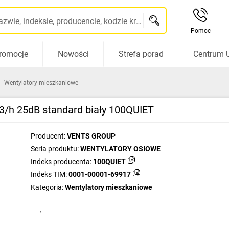
Szukaj po nazwie, indeksie, producencie, kodzie kreskowym...
Pomoc
romocje
Nowości
Strefa porad
Centrum 
Wentylatory mieszkaniowe
3/h 25dB standard biały 100QUIET
Producent:
VENTS GROUP
Seria produktu:
WENTYLATORY OSIOWE
Indeks producenta:
100QUIET
Indeks TIM:
0001-00001-69917
Kategoria:
Wentylatory mieszkaniowe