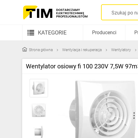
KATEGORIE
Producenci
P
Aparatura elektryczna
Strona główna
Wentylacja i rekuperacja
Wentylatory
Kable i przewody
Wentylator osiowy fi 100 230V 7,5W 97m
Rozdzielnice i obudowy
Elementy prowadzenia kabli
Fotowoltaika
Gniazda i łączniki
Źródła światła
Oprawy oświetleniowe