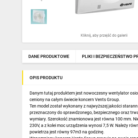
Ochrona odgromowa
Pompy ciepła
Osprzęt łączeniowy
Kliknij, aby przejść do galerii
Ogrzewanie
Elektronarzędzia i mierniki
DANE PRODUKTOWE
PLIKI I BEZPIECZEŃSTWO 
Domofony i dzwonki
OPIS PRODUKTU
Alarmy, monitoring, komunikacja
Napędy elektryczne
Danym tutaj produktem jest nowoczesny wentylator osio
ceniony na całym świecie koncern Vents Group.
Pneumatyka
Ten model został wykonany z najwyższej jakości starann
przeznaczony do sprawdzonego, bezpiecznego oraz trw
Dom i ogród
wymiary. Szerokość znamionowa jest równa 100 mm. Nie
230V, a z kolei moc urządzenia wynosi 7,5 W. Należy równ
Klimatyzacja
powietrza jest równy 97m3 na godzinę.