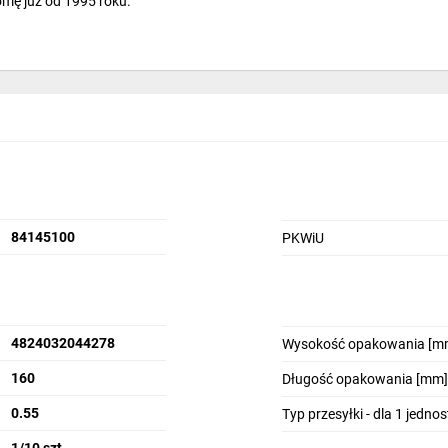
mę już od 1995 roku.
84145100
PKWiU
4824032044278
Wysokość opakowania [m
160
Długość opakowania [mm]
0.55
Typ przesyłki - dla 1 jedno