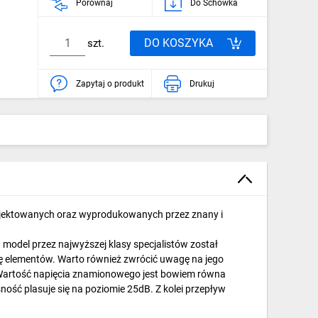
Porównaj
Do Schowka
DO KOSZYKA
szt.
Zapytaj o produkt
Drukuj
rojektowanych oraz wyprodukowanych przez znany i
model przez najwyższej klasy specjalistów został
 elementów. Warto również zwrócić uwagę na jego
 Wartość napięcia znamionowego jest bowiem równa
śność plasuje się na poziomie 25dB. Z kolei przepływ