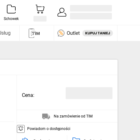
Zaloguj się / Załóż konto
i odkryj
Schowek
Usług
Cena:
Na zamówienie od TIM
Powiadom o dostępności