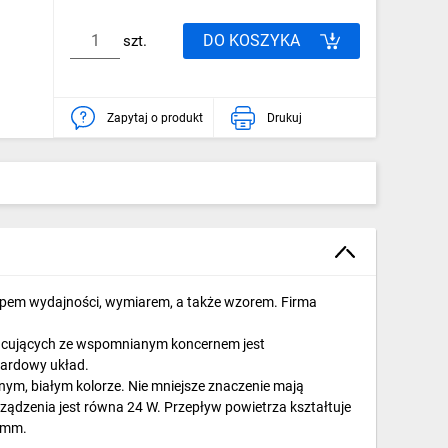
DO KOSZYKA
szt.
Zapytaj o produkt
Drukuj
typem wydajności, wymiarem, a także wzorem. Firma
pracujących ze wspomnianym koncernem jest
dardowy układ.
ym, białym kolorze. Nie mniejsze znaczenie mają
ądzenia jest równa 24 W. Przepływ powietrza kształtuje
0 mm.