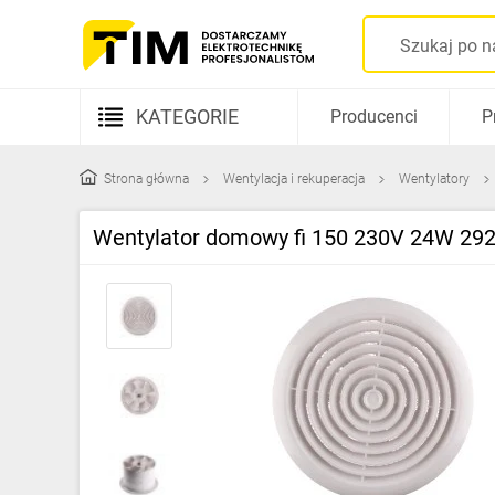
KATEGORIE
Producenci
P
Aparatura elektryczna
Strona główna
Wentylacja i rekuperacja
Wentylatory
Kable i przewody
Wentylator domowy fi 150 230V 24W 292m
Rozdzielnice i obudowy
Elementy prowadzenia kabli
Fotowoltaika
Gniazda i łączniki
Źródła światła
Oprawy oświetleniowe