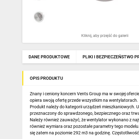
Ochrona odgromowa
Pompy ciepła
Osprzęt łączeniowy
Kliknij, aby przejść do galerii
Ogrzewanie
Elektronarzędzia i mierniki
DANE PRODUKTOWE
PLIKI I BEZPIECZEŃSTWO 
Domofony i dzwonki
OPIS PRODUKTU
Alarmy, monitoring, komunikacja
Napędy elektryczne
Znany i ceniony koncern Vents Group ma w swojej oferc
opiera swoją ofertę przede wszystkim na wentylatorach.
Pneumatyka
Produkt należy do kategorii urządzeń mieszkaniowych. 
przeznaczony do sprawdzonego, bezpiecznego oraz trw
Dom i ogród
Należy również zauważyć, że wentylator wykonano z naj
również wymiara oraz pozostałe parametry tego modelu.
Klimatyzacja
się zatem na poziomie 292 m3 na godzinę. Częstotliwość