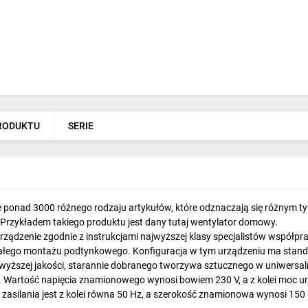
PRODUKTU
SERIE
ie ponad 3000 różnego rodzaju artykułów, które odznaczają się różnym 
 Przykładem takiego produktu jest dany tutaj wentylator domowy.
Urządzenie zgodnie z instrukcjami najwyższej klasy specjalistów współ
ałego montażu podtynkowego. Konfiguracja w tym urządzeniu ma stan
wyższej jakości, starannie dobranego tworzywa sztucznego w uniwersaln
 Wartość napięcia znamionowego wynosi bowiem 230 V, a z kolei moc urz
 zasilania jest z kolei równa 50 Hz, a szerokość znamionowa wynosi 15