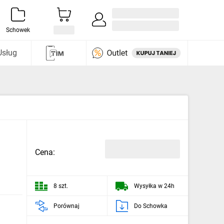
Zaloguj się / Załóż konto
i odkryj
Schowek
Usług
Cena:
8 szt.
Wysyłka w 24h
Porównaj
Do Schowka