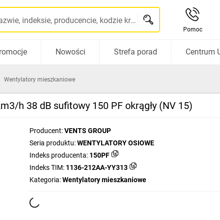
Szukaj po nazwie, indeksie, producencie, kodzie kreskowym...
Pomoc
romocje
Nowości
Strefa porad
Centrum 
Wentylatory mieszkaniowe
3/h 38 dB sufitowy 150 PF okrągły (NV 15)
Producent:
VENTS GROUP
Seria produktu:
WENTYLATORY OSIOWE
Indeks producenta:
150PF
Indeks TIM:
1136-212AA-YY313
Kategoria:
Wentylatory mieszkaniowe