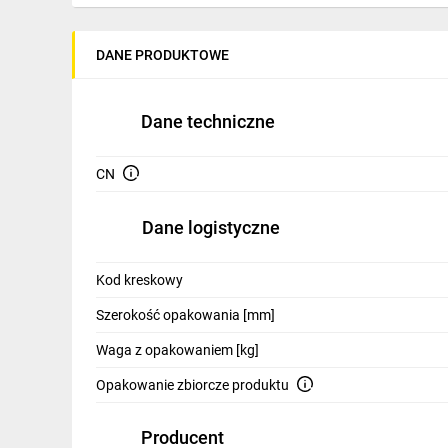
IT, GSM
Odzież ochronna i BHP
DANE PRODUKTOWE
Inne
Dane techniczne
Budowa i Remont
Elektronika
CN
Smart home
Dane logistyczne
Elektromobilność
Kod kreskowy
Telewizja naziemna i satelitarna
Szerokość opakowania [mm]
Wentylacja i rekuperacja
Waga z opakowaniem [kg]
Opakowanie zbiorcze produktu
Producent