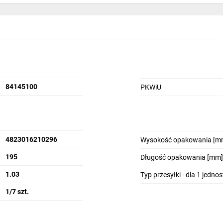
84145100
PKWiU
4823016210296
Wysokość opakowania [m
195
Długość opakowania [mm]
1.03
Typ przesyłki - dla 1 jedno
1/7 szt.