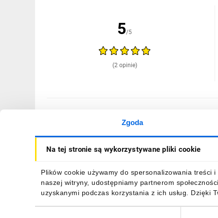
5
/5
(2 opinie)
09.03.2026
P...i
Zgoda
Produkt zgodny z opisem
Na tej stronie są wykorzystywane pliki cookie
ZGŁOŚ NADUŻYCIE
Plików cookie używamy do spersonalizowania treści i 
naszej witryny, udostępniamy partnerom społecznośc
05.03.2026
A...l
uzyskanymi podczas korzystania z ich usług. Dzięki 
*****
Wybór