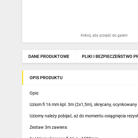
Ochrona odgromowa
Pompy ciepła
Osprzęt łączeniowy
Kliknij, aby przejść do galerii
Ogrzewanie
Elektronarzędzia i mierniki
DANE PRODUKTOWE
PLIKI I BEZPIECZEŃSTWO 
Domofony i dzwonki
OPIS PRODUKTU
Alarmy, monitoring, komunikacja
Napędy elektryczne
Opis:
Uziom fi 16 mm kpl. 3m (2x1,5m), skręcany, ocynkowan
Pneumatyka
Uziomy należy pobijać, aż do momentu osiągnięcia rezyst
Dom i ogród
Zestaw 3m zawiera:
Klimatyzacja