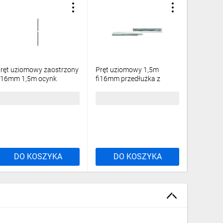
ręt uziomowy zaostrzony
Pręt uziomowy 1,5m
Uziom sk
i16mm 1,5m ocynk
fi16mm przedłużka z
3m fi16
gniowy ELKONOMIC
trzpieniem ocynk ogniowy
ocynk ga
2.1.1 BA OG 94251102
R.8164BG
R.8055G
0,37 zł
brutto
36,13 zł
brutto
84,81 z
DO KOSZYKA
DO KOSZYKA
DO