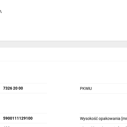
m,
 poprzez dokupienie produktów: KM125+KM127
7326 20 00
PKWiU
5900111129100
Wysokość opakowania [m