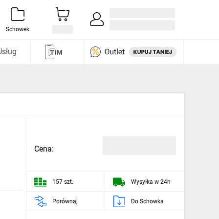
Zaloguj się / Załóż konto
i odkryj
Schowek
Usług
Cena:
157 szt.
Wysyłka w 24h
Porównaj
Do Schowka