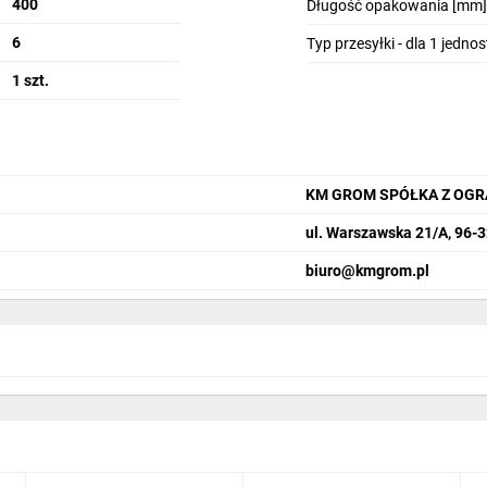
400
Długość opakowania [mm]
6
Typ przesyłki - dla 1 jedno
1 szt.
KM GROM SPÓŁKA Z OGR
ul. Warszawska 21/A, 96
biuro@kmgrom.pl