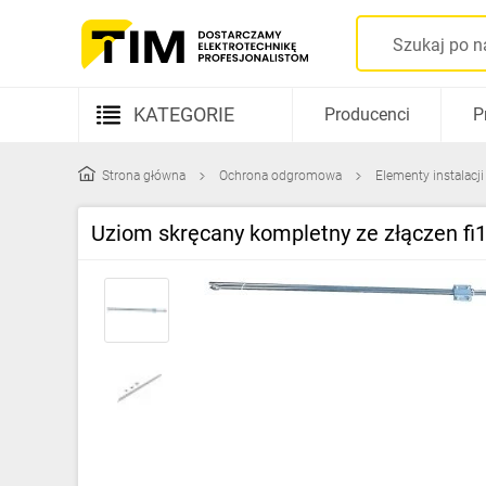
KATEGORIE
Producenci
P
Aparatura elektryczna
Strona główna
Ochrona odgromowa
Elementy instalacj
Kable i przewody
Uziom skręcany kompletny ze złączen 
Rozdzielnice i obudowy
Elementy prowadzenia kabli
Fotowoltaika
Gniazda i łączniki
Źródła światła
Oprawy oświetleniowe