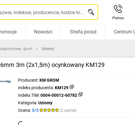
Szukaj po nazwie, indeksie, producencie, kodzie kreskowym...
Pomoc
romocje
Nowości
Strefa porad
Centrum 
i odgromowej - grunt
Uziomy
fi16mm 3m (2x1,5m) ocynkowany KM129
Producent:
KM GROM
Indeks producenta:
KM129
Indeks TIM:
0004-00012-60782
Kategoria:
Uziomy
Ocena:
5/5
(2 opinie)