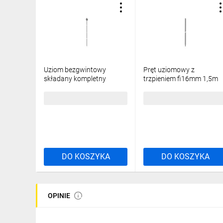
Uziom bezgwintowy
Pręt uziomowy z
składany kompletny
trzpieniem fi16mm 1,5m
fi16mm 3m (2x1,5m)
ocynk ogniowy
ocynk ogniowy
ELKONOMIC 42.1.1 BB O
94,78 zł
brutto
40,37 zł
brutto
ELKONOMIC 41.1.1 B OG
94252102
94173002
DO KOSZYKA
DO KOSZYKA
OPINIE