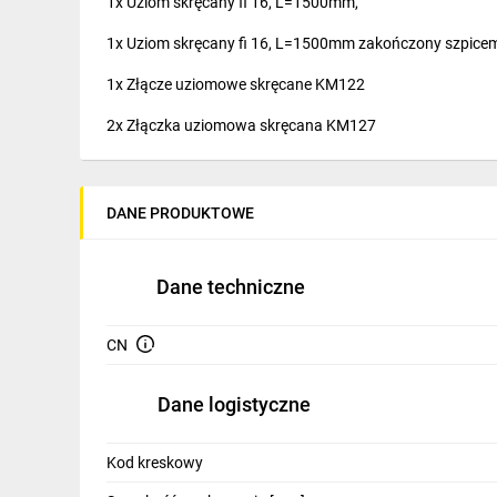
1x Uziom skręcany fi 16, L=1500mm,
IT, GSM
1x Uziom skręcany fi 16, L=1500mm zakończony szpice
Odzież ochronna i BHP
1x Złącze uziomowe skręcane KM122
Inne
2x Złączka uziomowa skręcana KM127
Budowa i Remont
1x Głowica uziomowa skręcana KM128
Elektronika
Istnieje możliwość wydłużenia uziomu o kolejne 1,5m,
DANE PRODUKTOWE
Smart home
Elektromobilność
Dane techniczne
Telewizja naziemna i satelitarna
CN
Wentylacja i rekuperacja
Dane logistyczne
Kod kreskowy