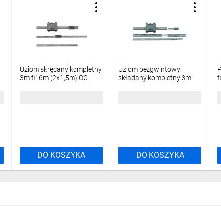
Uziom skręcany kompletny
Uziom bezgwintowy
P
3m fi16m (2x1,5m) OC
składany kompletny 3m
f
ocynk ogniowy R.8055
fi16mm (2x1,5m) OC ocynk
o
G
ogniowy R.8055BG
4
86,04 zł
brutto
84,81 zł
brutto
4
DO KOSZYKA
DO KOSZYKA