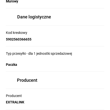
Murowy
mm i średnicy 38 x 1.5 mm można w łatwy
sposób zamocować antenę satelitarną lub
naziemną
do elewacji, muru oraz innych
Dane logistyczne
płaskich powierzchni
.
Kod kreskowy
5902560366655
Typ przesyłki - dla 1 jednostki sprzedażowej
Paczka
Producent
Producent
EXTRALINK