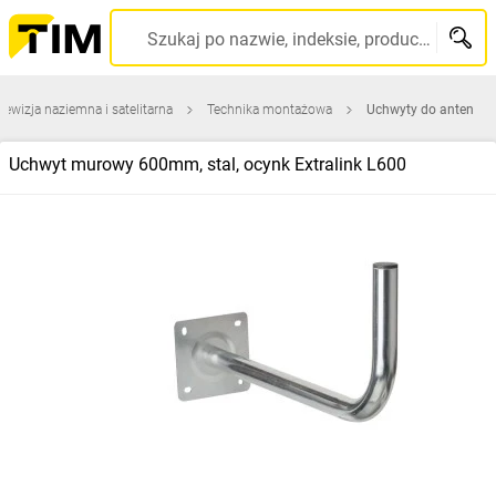
Szukaj po nazwie, indeksie, producencie, kodzie kreskowym...
lewizja naziemna i satelitarna
Technika montażowa
Uchwyty do anten
Uchwyt murowy 600mm, stal, ocynk Extralink L600