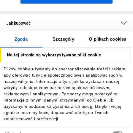
Jak kupować
Zgoda
Szczegóły
O plikach cookies
O firmie
Na tej stronie są wykorzystywane pliki cookie
Dla kupujących
Plików cookie używamy do spersonalizowania treści i reklam,
aby oferować funkcje społecznościowe i analizować ruch w
Informacje
naszej witrynie. Informacje o tym, jak korzystasz z naszej
witryny, udostępniamy partnerom społecznościowym,
reklamowym i analitycznym. Partnerzy mogą połączyć te
Pobierz naszą aplikację mobilną:
informacje z innymi danymi otrzymanymi od Ciebie lub
uzyskanymi podczas korzystania z ich usług. Dzięki Twojej
zgodzie możemy lepiej dopasować ofertę do Twoich
zainteresowań i preferencji.
Wybór