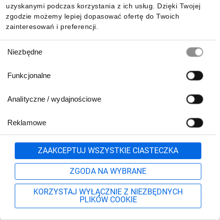
uzyskanymi podczas korzystania z ich usług. Dzięki Twojej
zgodzie możemy lepiej dopasować ofertę do Twoich
zainteresowań i preferencji.
Wybór
Niezbędne
zgody
Funkcjonalne
Analityczne / wydajnościowe
Reklamowe
Biuro Obsługi Klienta:
lub
801 500 700
71 37 61 600
Zgłoś
ZAAKCEPTUJ WSZYSTKIE CIASTECZKA
pn.-pt. 8:00-16:00
Formularz kontaktowy
ZGODA NA WYBRANE
KORZYSTAJ WYŁĄCZNIE Z NIEZBĘDNYCH
PLIKÓW COOKIE
Szukaj
Moje konto
Start
Więcej