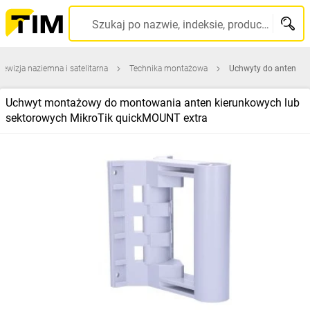
Szukaj po nazwie, indeksie, producencie, kodzie kreskowym...
lewizja naziemna i satelitarna
Technika montażowa
Uchwyty do anten
Uchwyt montażowy do montowania anten kierunkowych lub
sektorowych MikroTik quickMOUNT extra