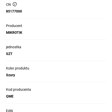
MikroTik
CN
quickMOUNT extra
85177000
Uchwyt MikroTik quickMOUNT extra jest
Producent
dedykowany do montażu większych anten
kierunkowych i sektorowych na ścianie.
MIKROTIK
Może być używany jako adapter do
przechodzenia z większego masztu na
mniejszy zacisk montażowy anteny. Ten
jednostka
uchwyt quickMOUNT extra umożliwia
SZT
regulację położenia anteny na
płaszczyźnie poziomej w zakresie 190º.
Kolor produktu
Szary
Sprawdzona marka - pewność najwyższej
jakości produktów
Prosta i intuicyjna obsługa urządzenia
Kod producenta
Gwarancja oraz serwis pogwarancyjny
QME
EAN