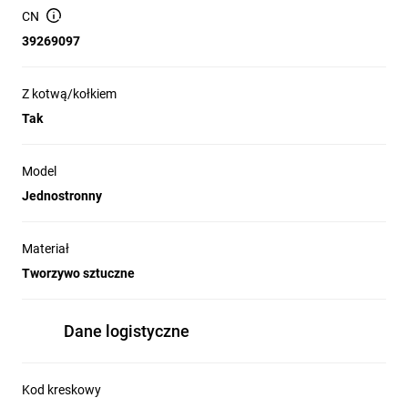
gdy chcemy uzyskać szybkie i
CN
pewne zamocowanie, szczególnie
39269097
w podłożach drewnianych oraz w
materiałach budowlanych typu
Z kotwą/kołkiem
gazobetonowych, suporeks, beton
Tak
komórkowy itp. Nie zaleca się
stosowania tych uchwytów, jeżeli
Model
montaż ma być wykonany do
Jednostronny
podłoża o wysokim stopniu
twardości (np. beton) zalecamy
Materiał
wtedy dodatkowe zastosowanie
Tworzywo sztuczne
wcześniej umieszczonych w
podłożu kołków rozporowych lub
Dane logistyczne
innego rodzaju uchwytów do
przewodów okrągłych.
Kod kreskowy