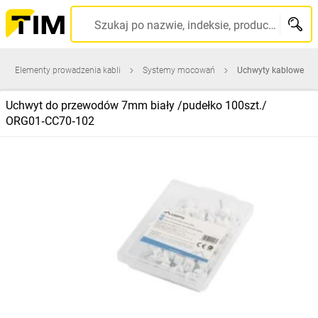
Szukaj po nazwie, indeksie, producencie, kodzie kreskowym...
Elementy prowadzenia kabli
Systemy mocowań
Uchwyty kablowe
Uchwyt do przewodów 7mm biały /pudełko 100szt./
ORG01‑CC70‑102