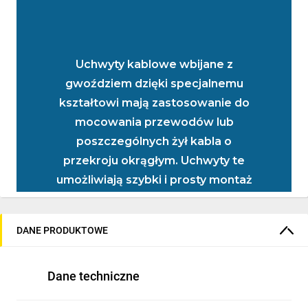
Uchwyty kablowe wbijane z
gwoździem dzięki specjalnemu
kształtowi mają zastosowanie do
mocowania przewodów lub
poszczególnych żył kabla o
przekroju okrągłym. Uchwyty te
umożliwiają szybki i prosty montaż
kabli i przewodów do ścian,
elementów stolarki budowlanej,
DANE PRODUKTOWE
mebli itp. odbywający się poprzez
wbicie w podłoże osadzonego w
Dane techniczne
uchwycie gwoździa hartowanego.
Uchwyty kablowe stosujemy wtedy,