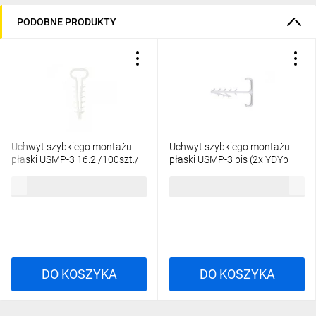
PODOBNE PRODUKTY
Uchwyt szybkiego montażu
Uchwyt szybkiego montażu
płaski USMP-3 16.2 /100szt./
płaski USMP-3 bis (2x YDYp
3x2,5mm, 3x1,5mm) 16.5
5,71 zł
brutto
7,61 zł
brutto
/100szt./
DO KOSZYKA
DO KOSZYKA