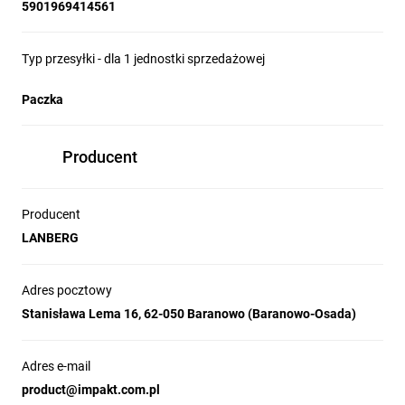
5901969414561
Dane techniczne:
Zastosowanie do przewodów -
Typ przesyłki - dla 1 jednostki sprzedażowej
okrągłych max. O 7mm
Paczka
Materiał - polipropylen + stal
hartowana ocynkowana
Producent
Kolor - biały
Ilość w opakowaniu - 100 sztuk
Producent
Specyfikacja
LANBERG
Adres pocztowy
Przeznaczenie
Uniwersalne
Stanisława Lema 16, 62-050 Baranowo (Baranowo-Osada)
Materiał
Polipropylen, Stal
hartowana
Adres e-mail
product@impakt.com.pl
Kolor
Biały