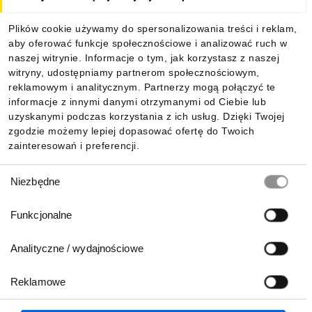
Dla kupujących
Plików cookie używamy do spersonalizowania treści i reklam,
aby oferować funkcje społecznościowe i analizować ruch w
Informacje
naszej witrynie. Informacje o tym, jak korzystasz z naszej
witryny, udostępniamy partnerom społecznościowym,
reklamowym i analitycznym. Partnerzy mogą połączyć te
Pobierz naszą aplikację mobilną:
informacje z innymi danymi otrzymanymi od Ciebie lub
uzyskanymi podczas korzystania z ich usług. Dzięki Twojej
zgodzie możemy lepiej dopasować ofertę do Twoich
zainteresowań i preferencji.
Wybór
Niezbędne
zgody
Funkcjonalne
Analityczne / wydajnościowe
Reklamowe
Biuro Obsługi Klienta:
lub
801 500 700
71 37 61 600