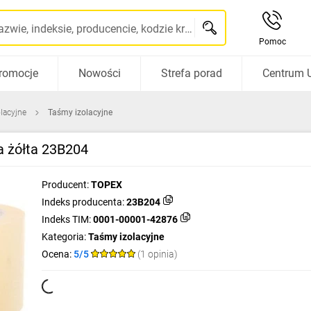
Szukaj po nazwie, indeksie, producencie, kodzie kreskowym...
Pomoc
romocje
Nowości
Strefa porad
Centrum 
olacyjne
Taśmy izolacyjne
 żółta 23B204
Producent:
TOPEX
Indeks producenta:
23B204
Indeks TIM:
0001-00001-42876
Kategoria:
Taśmy izolacyjne
Ocena:
5/5
(1 opinia)