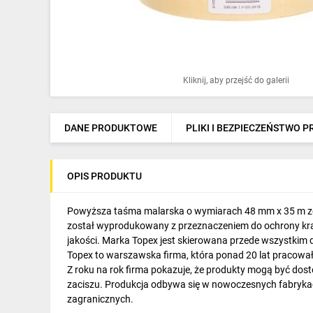
Ochrona odgromowa
Pompy ciepła
Osprzęt łączeniowy
Kliknij, aby przejść do galerii
Ogrzewanie
Elektronarzędzia i mierniki
DANE PRODUKTOWE
PLIKI I BEZPIECZEŃSTWO 
Domofony i dzwonki
OPIS PRODUKTU
Alarmy, monitoring, komunikacja
Napędy elektryczne
Powyższa taśma malarska o wymiarach 48 mm x 35 m zos
został wyprodukowany z przeznaczeniem do ochrony krawę
Pneumatyka
jakości. Marka Topex jest skierowana przede wszystkim
Topex to warszawska firma, która ponad 20 lat pracował
Dom i ogród
Z roku na rok firma pokazuje, że produkty mogą być do
zaciszu. Produkcja odbywa się w nowoczesnych fabrykac
Klimatyzacja
zagranicznych.