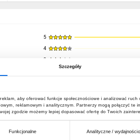
5
4
3
Szczegóły
2
1
reklam, aby oferować funkcje społecznościowe i analizować ruch w 
iowym, reklamowym i analitycznym. Partnerzy mogą połączyć te i
na zakupem
Twojej zgodzie możemy lepiej dopasować ofertę do Twoich zaintere
Funkcjonalne
Analityczne / wydajności