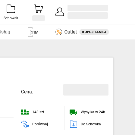
Zaloguj się / Załóż konto
i odkryj
Schowek
Usług
Cena:
143 szt.
Wysyłka w 24h
Porównaj
Do Schowka