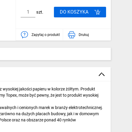
DO KOSZYKA
szt.
Zapytaj o produkt
Drukuj
ysokiej jakości papieru w kolorze żółtym. Produkt
y Topex, może być pewny, że jest to produkt wysokiej
awalnych i cenionych marek w branży elektrotechnicznej.
e zarówno na dużych placach budowy, jak i w domowym
 Polsce oraz na obszarze ponad 40 rynków