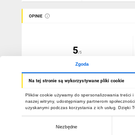
OPINIE
5
/5
Zgoda
(1 opinia)
Na tej stronie są wykorzystywane pliki cookie
Plików cookie używamy do spersonalizowania treści i 
naszej witryny, udostępniamy partnerom społecznośc
26.05.2017
|
Opinia niezweryfikowa
uzyskanymi podczas korzystania z ich usług. Dzięki 
Dobry stosunek ceny do jakości. POLECAM!
Wybór
Niezbędne
zgody
ZGŁOŚ NADUŻYCIE