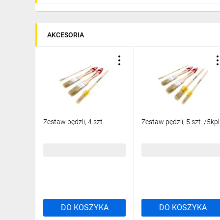
AKCESORIA
Zestaw pędzli, 4 szt.
Zestaw pędzli, 5 szt. /5kpl
6,75 zł
brutto
31,86 zł
brutto
DO KOSZYKA
DO KOSZYKA