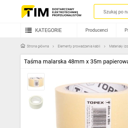
KATEGORIE
Producenci
P
Aparatura elektryczna
Strona główna
Elementy prowadzenia kabli
Materiały iz
Kable i przewody
Taśma malarska 48mm x 35m papierowa
Rozdzielnice i obudowy
Elementy prowadzenia kabli
Fotowoltaika
Gniazda i łączniki
Źródła światła
Oprawy oświetleniowe