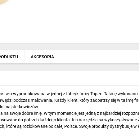
PRODUKTU
AKCESORIA
tała wyprodukowana w jednej z fabryk firmy Topex. Taśmę wykonano z w
dzi podczas malowania. Każdy klient, który zaopatrzy się w taśmę firm
 do majsterkowiczów.
a na swoje dobre imię. W tym momencie jest jedną z najbardziej rozpozn
stosowane do potrzeb każdego klienta. Ich narzędzia sa wykorzystywan
h, które są rozlokowane po całej Polsce. Swoje produkty dystrybuuje w