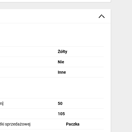
Żółty
Nie
Inne
m]
50
105
stki sprzedażowej
Paczka