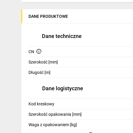
IT, GSM
Odzież ochronna i BHP
DANE PRODUKTOWE
Inne
Dane techniczne
Budowa i Remont
Elektronika
CN
Szerokość [mm]
Smart home
Długość [m]
Elektromobilność
Telewizja naziemna i satelitarna
Dane logistyczne
Wentylacja i rekuperacja
Kod kreskowy
Szerokość opakowania [mm]
Waga z opakowaniem [kg]