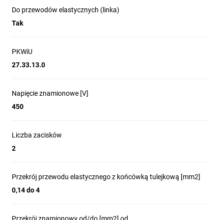
obwodach do 32 A
Do przewodów elastycznych (linka)
Stosowanie z tulejkami przy przewodach giętkich w celu
Tak
poprawy niezawodności połączenia
Przeznaczona do instalacji, w których temperatura pracy
nie przekracza 85 °C
PKWiU
27.33.13.0
Napięcie znamionowe [V]
450
Liczba zacisków
2
Przekrój przewodu elastycznego z końcówką tulejkową [mm2]
0,14 do 4
Przekrój znamionowy od/do [mm2] od