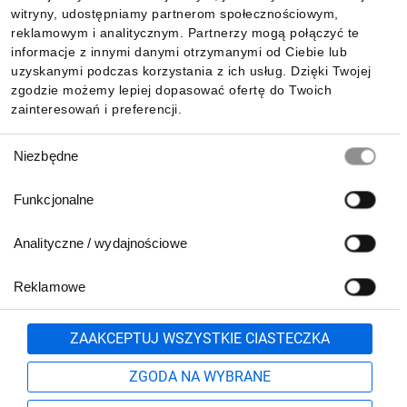
witryny, udostępniamy partnerom społecznościowym,
reklamowym i analitycznym. Partnerzy mogą połączyć te
Pobierz naszą aplikację mobilną:
informacje z innymi danymi otrzymanymi od Ciebie lub
uzyskanymi podczas korzystania z ich usług. Dzięki Twojej
zgodzie możemy lepiej dopasować ofertę do Twoich
zainteresowań i preferencji.
Wybór
Niezbędne
zgody
Funkcjonalne
Analityczne / wydajnościowe
Reklamowe
Biuro Obsługi Klienta:
lub
801 500 700
71 37 61 600
Zgłoś
ZAAKCEPTUJ WSZYSTKIE CIASTECZKA
pn.-pt. 8:00-16:00
Formularz kontaktowy
ZGODA NA WYBRANE