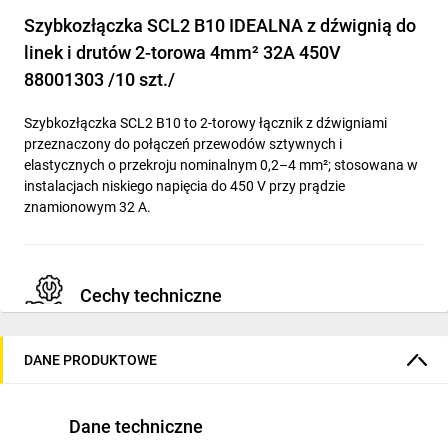
Szybkozłączka SCL2 B10 IDEALNA z dźwignią do
linek i drutów 2-torowa 4mm² 32A 450V
88001303 /10 szt./
Szybkozłączka SCL2 B10 to 2-torowy łącznik z dźwigniami
przeznaczony do połączeń przewodów sztywnych i
elastycznych o przekroju nominalnym 0,2–4 mm²; stosowana w
instalacjach niskiego napięcia do 450 V przy prądzie
znamionowym 32 A.
Cechy techniczne
Prąd znamionowy: 32 A
DANE PRODUKTOWE
Napięcie znamionowe: 450 V
Zakres przekrojów przewodów: 0,2 ÷ 4 mm²
Dane techniczne
Przewody elastyczne z końcówką tulejkową: 0,14 ÷ 4 mm²