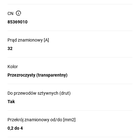
Obsługa przewodów sztywnych (drut) i elastycznych
(linka)
CN
Dźwignie blokujące zapewniają szybki
85369010
montaż/zdejmowanie bez użycia narzędzi
Temperatura pracy do 85 °C
Prąd znamionowy [A]
Wymiary (S × W × D): 13,3 × 8,8 × 18,6 mm
32
Kolor: przezroczysty (transparentny) z elementami
niebieskimi
Kolor
Przezroczysty (transparentny)
Zastosowanie produktu
Do przewodów sztywnych (drut)
Tak
Połączenia przewodów w rozdzielnicach, puszkach
instalacyjnych i oprawach oświetleniowych
Szybkie łączenia przy remontach, modernizacjach i
Przekrój znamionowy od/do [mm2]
pracach serwisowych
0,2 do 4
Łączenie przewodów fazowych, neutralnych i roboczych w