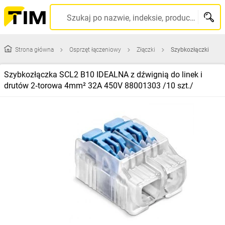
Szukaj po nazwie, indeksie, producencie, kodzie kreskowym...
Strona główna
Osprzęt łączeniowy
Złączki
Szybkozłączki
Szybkozłączka SCL2 B10 IDEALNA z dźwignią do linek i
drutów 2‑torowa 4mm² 32A 450V 88001303 /10 szt./