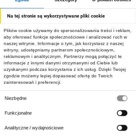
O firmie
Na tej stronie są wykorzystywane pliki cookie
Dla kupujących
Plików cookie używamy do spersonalizowania treści i reklam,
aby oferować funkcje społecznościowe i analizować ruch w
Informacje
naszej witrynie. Informacje o tym, jak korzystasz z naszej
witryny, udostępniamy partnerom społecznościowym,
reklamowym i analitycznym. Partnerzy mogą połączyć te
Pobierz naszą aplikację mobilną:
informacje z innymi danymi otrzymanymi od Ciebie lub
uzyskanymi podczas korzystania z ich usług. Dzięki Twojej
zgodzie możemy lepiej dopasować ofertę do Twoich
zainteresowań i preferencji.
Wybór
Niezbędne
zgody
Funkcjonalne
Analityczne / wydajnościowe