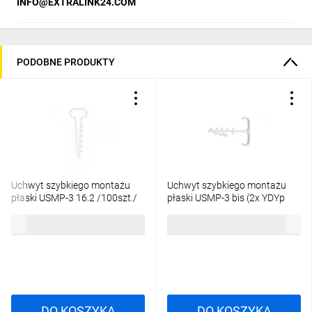
INFO@EXTRALINK24.COM
PODOBNE PRODUKTY
Uchwyt szybkiego montażu
Uchwyt szybkiego montażu
płaski USMP-3 16.2 /100szt./
płaski USMP-3 bis (2x YDYp
3x2,5mm, 3x1,5mm) 16.5
5,71 zł
brutto
7,61 zł
brutto
/100szt./
DO KOSZYKA
DO KOSZYKA