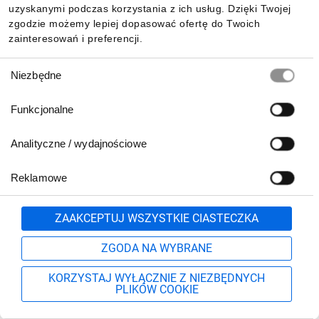
uzyskanymi podczas korzystania z ich usług. Dzięki Twojej
zgodzie możemy lepiej dopasować ofertę do Twoich
zainteresowań i preferencji.
Wybór
Niezbędne
zgody
Funkcjonalne
Analityczne / wydajnościowe
Reklamowe
Biuro Obsługi Klienta:
lub
801 500 700
71 37 61 600
Zgłoś
ZAAKCEPTUJ WSZYSTKIE CIASTECZKA
pn.-pt. 8:00-16:00
Formularz kontaktowy
ZGODA NA WYBRANE
KORZYSTAJ WYŁĄCZNIE Z NIEZBĘDNYCH
PLIKÓW COOKIE
Szukaj
Moje konto
Start
Więcej