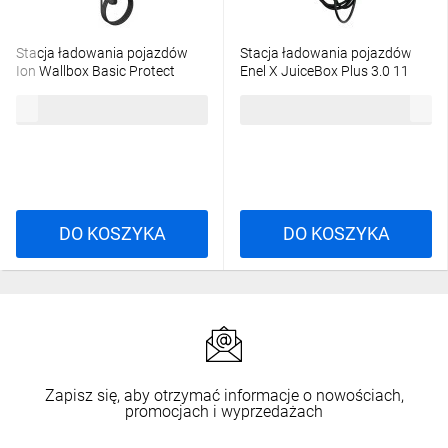
Stacja ładowania pojazdów
Stacja ładowania pojazdów
Ion Wallbox Basic Protect
Enel X JuiceBox Plus 3.0 11
11kW i 22kW 3F Gniazdo Type
kW, karta RFID w zestawie,
2269,39 zł
brutto
1996,06 zł
brutto
2 6570024
wifi, bluetooth, z kablem
DO KOSZYKA
DO KOSZYKA
Zapisz się, aby otrzymać informacje o nowościach,
promocjach i wyprzedażach