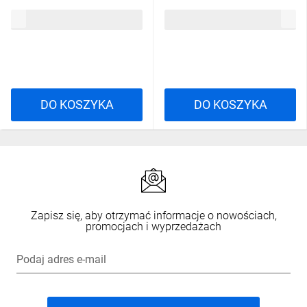
SGKM6x12 /100szt./ 651141
SGKM6x10 /100szt./ 651041
32,78 zł
brutto
32,00 zł
brutto
DO KOSZYKA
DO KOSZYKA
Zapisz się, aby otrzymać informacje o nowościach,
promocjach i wyprzedażach
Podaj adres e-mail