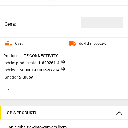
Cena:
6 szt.
do 4 dni roboczych
Producent:
TE CONNECTIVITY
Indeks producenta:
1-829261-4
Indeks TIM:
0001-00016-97714
Kategoria:
Śruby
OPIS PRODUKTU
Typ: Śruba z gwintowanycm łbem