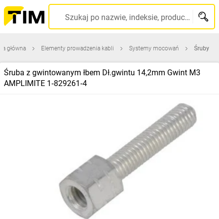
Szukaj po nazwie, indeksie, producencie, kodzie kreskowym...
na główna
Elementy prowadzenia kabli
Systemy mocowań
Śruby
Śruba z gwintowanym łbem Dł.gwintu 14,2mm Gwint M3
AMPLIMITE 1‑829261‑4