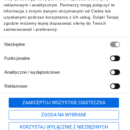
reklamowym i analitycznym. Partnerzy mogą połączyć te
Pobierz naszą aplikację mobilną:
informacje z innymi danymi otrzymanymi od Ciebie lub
uzyskanymi podczas korzystania z ich usług. Dzięki Twojej
zgodzie możemy lepiej dopasować ofertę do Twoich
zainteresowań i preferencji.
Wybór
Niezbędne
zgody
Funkcjonalne
Analityczne / wydajnościowe
Reklamowe
Biuro Obsługi Klienta:
lub
801 500 700
71 37 61 600
Zgłoś
ZAAKCEPTUJ WSZYSTKIE CIASTECZKA
pn.-pt. 8:00-16:00
Formularz kontaktowy
ZGODA NA WYBRANE
KORZYSTAJ WYŁĄCZNIE Z NIEZBĘDNYCH