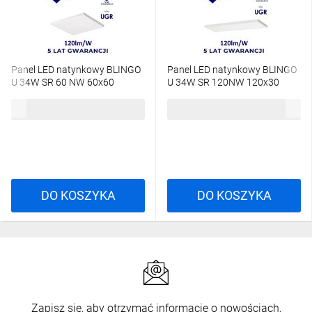
Panel LED natynkowy BLINGO
Panel LED natynkowy BLINGO
U 34W SR 60 NW 60x60
U 34W SR 120NW 120x30
4080lm 4000K IP20 Ikl. UGR19
4080lm 4000K IP20 Ikl. UGR19
124,25 zł
brutto
151,56 zł
brutto
5 lat Gwar. biały 39172
5 lat Gwar. biały 39173
DO KOSZYKA
DO KOSZYKA
Zapisz się, aby otrzymać informacje o nowościach,