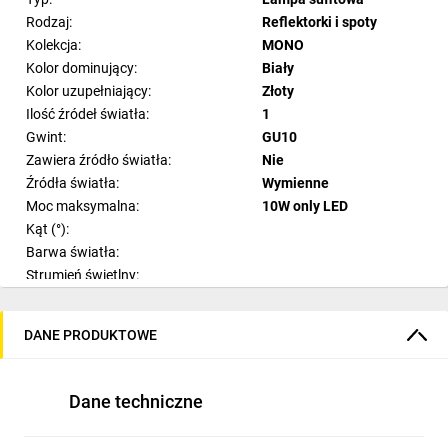
Rodzaj:
Reflektorki i spoty
Kolekcja:
MONO
Kolor dominujący:
Biały
Kolor uzupełniający:
Złoty
Ilość źródeł światła:
1
Gwint:
GU10
Zawiera źródło światła:
Nie
Źródła światła:
Wymienne
Moc maksymalna:
10W only LED
Kąt (°):
Barwa światła:
Strumień świetlny:
Ilość sekcji świetlnych:
Materiał:
Stal
DANE PRODUKTOWE
Materiał dodatkowy:
Tworzywo sztuczne ABS
Styl:
Nowoczesny
Pomieszczenie:
Korytarz
Dane techniczne
Szerokość:
7 cm
Wysokość:
36-41 cm