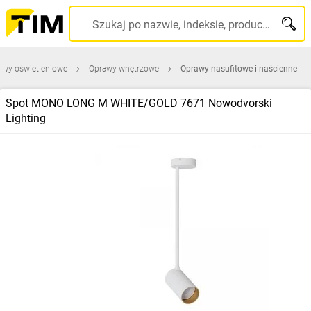
Szukaj po nazwie, indeksie, producencie, kodzie kreskowym...
awy oświetleniowe
Oprawy wnętrzowe
Oprawy nasufitowe i naścienne
Spot MONO LONG M WHITE/GOLD 7671 Nowodvorski
Lighting