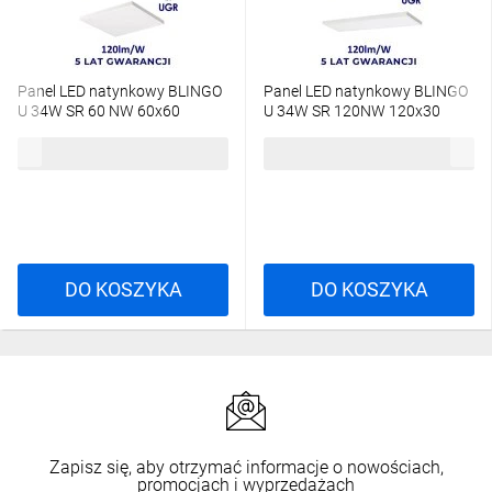
Panel LED natynkowy BLINGO
Panel LED natynkowy BLINGO
U 34W SR 60 NW 60x60
U 34W SR 120NW 120x30
4080lm 4000K IP20 Ikl. UGR19
4080lm 4000K IP20 Ikl. UGR19
124,25 zł
brutto
151,56 zł
brutto
5 lat Gwar. biały 39172
5 lat Gwar. biały 39173
DO KOSZYKA
DO KOSZYKA
Zapisz się, aby otrzymać informacje o nowościach,
promocjach i wyprzedażach