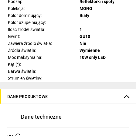
Rodzaj:
Reflektorki i spoty
Kolekcja:
MONO
Kolor dominujący:
Biały
Kolor uzupełniający:
Ilość źródeł światła:
1
Gwint:
GU10
Zawiera źródło światła:
Nie
Źródła światła:
Wymienne
Moc maksymalna:
10W only LED
Kąt (°):
Barwa światła:
Strumień świetlny:
Ilość sekcji świetlnych:
Materiał:
Stal
DANE PRODUKTOWE
Materiał dodatkowy:
Tworzywo sztuczne ABS
Styl:
Nowoczesny
Pomieszczenie:
Korytarz
Dane techniczne
Szerokość:
7 cm
Wysokość:
36-41 cm
Modyfikacja wysokości: