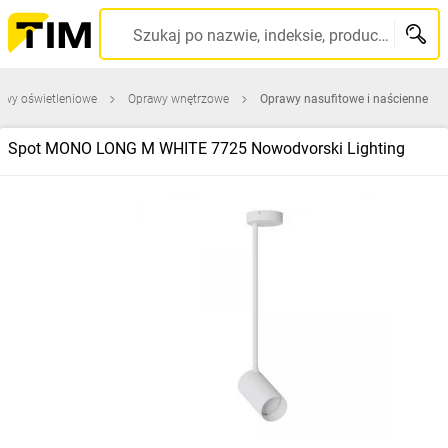
Szukaj po nazwie, indeksie, producencie, kodzie kreskowym...
awy oświetleniowe
Oprawy wnętrzowe
Oprawy nasufitowe i naścienne
Spot MONO LONG M WHITE 7725 Nowodvorski Lighting