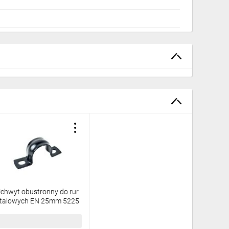
chwyt obustronny do rur
talowych EN 25mm 5225
PC_ECZ
,82 zł
brutto