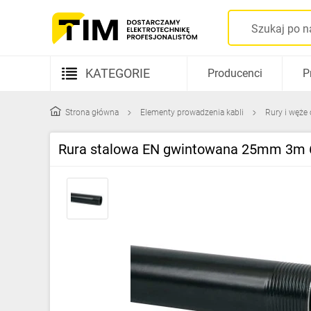
KATEGORIE
Producenci
P
Aparatura elektryczna
Strona główna
Elementy prowadzenia kabli
Rury i węże
Kable i przewody
Rura stalowa EN gwintowana 25mm 3m
Rozdzielnice i obudowy
Elementy prowadzenia kabli
Fotowoltaika
Gniazda i łączniki
Źródła światła
Oprawy oświetleniowe