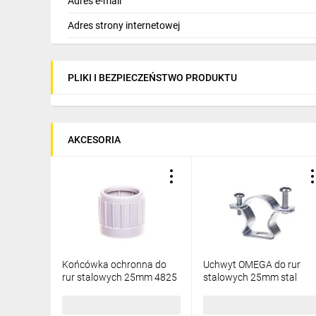
Adres e-mail
Adres strony internetowej
PLIKI I BEZPIECZEŃSTWO PRODUKTU
AKCESORIA
Końcówka ochronna do
Uchwyt OMEGA do rur
rur stalowych 25mm 4825
stalowych 25mm stal
KA
cynkowana 5225 ZNM
2,42 zł
brutto
9,14 zł
brutto