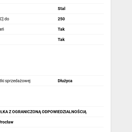
Stal
C] do
250
zeń
Tak
Tak
stki sprzedażowej
Dłużyca
ÓŁKA Z OGRANICZONĄ ODPOWIEDZIALNOŚCIĄ
Wrocław