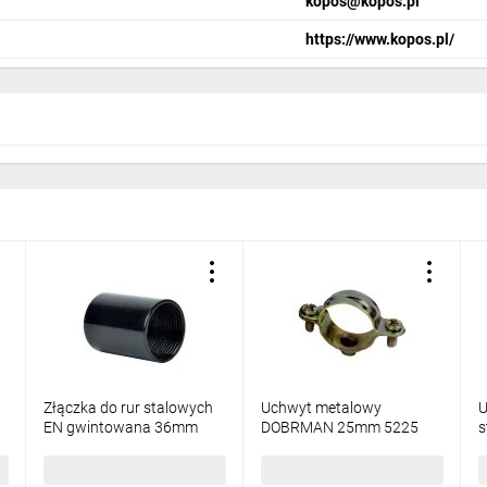
kopos@kopos.pl
https://www.kopos.pl/
Złączka do rur stalowych
Uchwyt metalowy
U
EN gwintowana 36mm
DOBRMAN 25mm 5225
s
325/1_ECZ
D_ZNCR
11,48 zł
brutto
4,27 zł
brutto
9