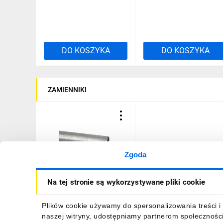
DO KOSZYKA
DO KOSZYKA
ZAMIENNIKI
Zgoda
Rura stalowe EN bez
Na tej stronie są wykorzystywane pliki cookie
gwintu 25mm 3m 6225
ZNM_S
99,15 zł
brutto
Plików cookie używamy do spersonalizowania treści i 
naszej witryny, udostępniamy partnerom społecznośc