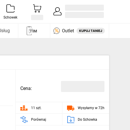
Zaloguj się / Załóż konto
i odkryj
Schowek
Usług
Cena:
11 szt.
Wysyłamy w 72h
Porównaj
Do Schowka