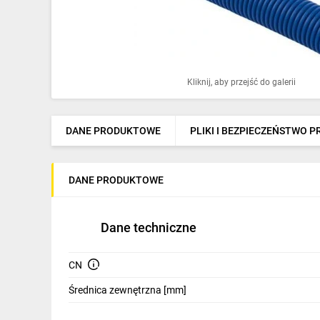
Ochrona odgromowa
Pompy ciepła
Osprzęt łączeniowy
Kliknij, aby przejść do galerii
Ogrzewanie
Elektronarzędzia i mierniki
DANE PRODUKTOWE
PLIKI I BEZPIECZEŃSTWO 
Domofony i dzwonki
DANE PRODUKTOWE
Alarmy, monitoring, komunikacja
Napędy elektryczne
Dane techniczne
Pneumatyka
CN
Dom i ogród
Średnica zewnętrzna [mm]
Klimatyzacja