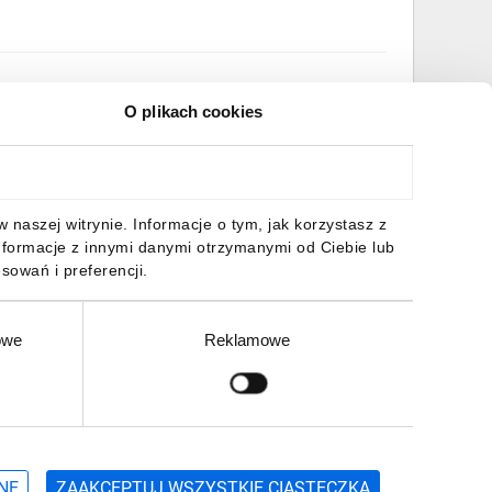
O plikach cookies
GRANICZONĄ ODPOWIEDZIALNOŚCIĄ
ęstochowa
naszej witrynie. Informacje o tym, jak korzystasz z
nformacje z innymi danymi otrzymanymi od Ciebie lub
sowań i preferencji.
owe
Reklamowe
Zgłoś
ZAPISZ SIĘ
NE
ZAAKCEPTUJ WSZYSTKIE CIASTECZKA