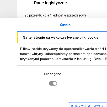
Dane logistyczne
IT, GSM
Odzież ochronna i BHP
Typ przesyłki - dla 1 jednostki sprzedażowej
Inne
Zgoda
Producent
Budowa i Remont
Na tej stronie są wykorzystywane pliki cookie
Producent
Elektronika
Adres pocztowy
Plików cookie używamy do spersonalizowania treści i 
Smart home
naszej witryny, udostępniamy partnerom społecznośc
Adres e-mail
uzyskanymi podczas korzystania z ich usług. Dzięki 
Elektromobilność
Wybór
Telewizja naziemna i satelitarna
Niezbędne
zgody
PLIKI I BEZPIECZEŃSTWO PRODUKTU
Wentylacja i rekuperacja
Zapisz się, aby otrzymać informacje o no
KORZYSTAJ WYŁĄCZ