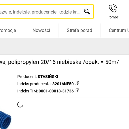
Szukaj po nazwie, indeksie, producencie, kodzie kreskowym...
Pomoc
romocje
Nowości
Strefa porad
Centrum 
, polipropylen 20/16 niebieska /opak. = 50m/
Producent:
STASIŃSKI
Indeks producenta:
32016NF50
Indeks TIM:
0001-00018-31736