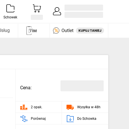
Zaloguj się / Załóż konto
i odkryj
Schowek
Usług
Cena:
2 opak.
Wysyłka w 48h
Porównaj
Do Schowka