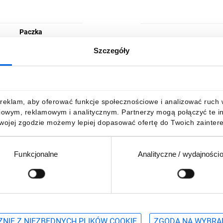
Paczka
Szczegóły
STASIŃSKI SPÓŁKA Z O
ul. Żyzna 11A, 42-202 Cz
reklam, aby oferować funkcje społecznościowe i analizować ruch w 
iowym, reklamowym i analitycznym. Partnerzy mogą połączyć te i
info@stasinski.com.pl
Twojej zgodzie możemy lepiej dopasować ofertę do Twoich zaintere
Funkcjonalne
Analityczne / wydajności
Podaj adres e-mail
wościach, promocjach i wyprzedażach
NIE Z NIEZBĘDNYCH PLIKÓW COOKIE
ZGODA NA WYBRA