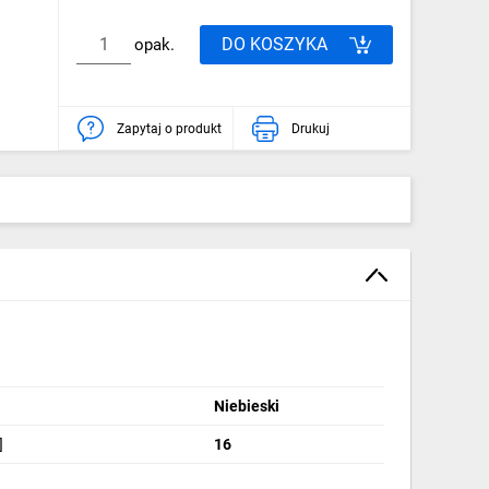
DO KOSZYKA
opak.
Zapytaj o produkt
Drukuj
Niebieski
]
16