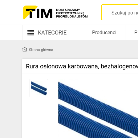
KATEGORIE
Producenci
P
Aparatura elektryczna
Strona główna
Kable i przewody
Rura osłonowa karbowana, bezhalogenowa
Rozdzielnice i obudowy
Elementy prowadzenia kabli
Fotowoltaika
Gniazda i łączniki
Źródła światła
Oprawy oświetleniowe