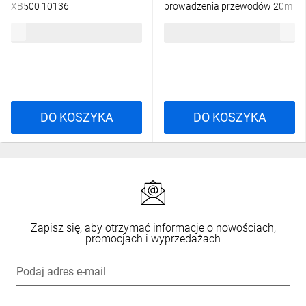
XB500 10136
prowadzenia przewodów 20m
fi 3mm OL90054
979,68 zł
brutto
57,76 zł
brutto
DO KOSZYKA
DO KOSZYKA
Zapisz się, aby otrzymać informacje o nowościach,
promocjach i wyprzedażach
Podaj adres e-mail