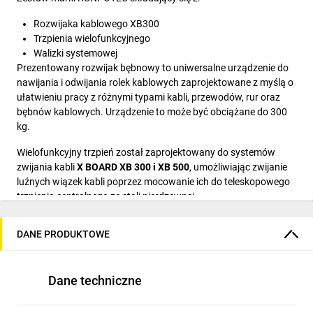
Rozwijaka kablowego XB300
Trzpienia wielofunkcyjnego
Walizki systemowej
Prezentowany rozwijak bębnowy to uniwersalne urządzenie do
nawijania i odwijania rolek kablowych zaprojektowane z myślą o
ułatwieniu pracy z różnymi typami kabli, przewodów, rur oraz
bębnów kablowych. Urządzenie to może być obciążane do 300
kg.
Wielofunkcyjny trzpień został zaprojektowany do systemów
zwijania kabli
X BOARD XB 300 i XB 500
, umożliwiając zwijanie
luźnych wiązek kabli poprzez mocowanie ich do teleskopowego
trzpienia centralnego ze stali nierdzewnej.
Całość dopełnia wytrzymała, estetyczna walizka systemowa.
DANE PRODUKTOWE
Najważniejsze funkcje
Dane techniczne
trzpienia: