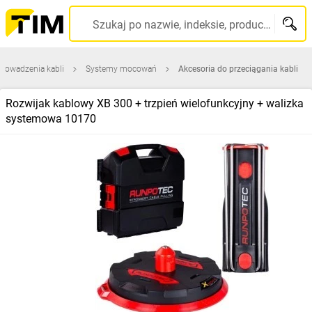
Szukaj po nazwie, indeksie, producencie, kodzie kreskowym...
prowadzenia kabli
Systemy mocowań
Akcesoria do przeciągania kabli
Rozwijak kablowy XB 300 + trzpień wielofunkcyjny + walizka
systemowa 10170