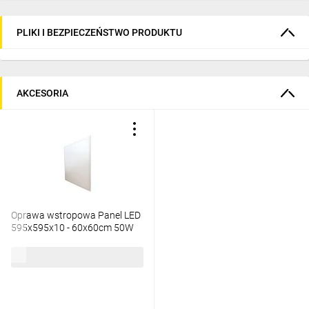
PLIKI I BEZPIECZEŃSTWO PRODUKTU
AKCESORIA
Oprawa wstropowa Panel LED
595x595x10 - 60x60cm 50W
4600lm 3000K IP20 EC79224
94,22 zł
brutto