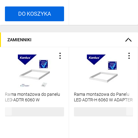
DO KOSZYKA
ZAMIENNIKI
Rama montażowa do panelu
Rama montażowa do Panelu
LED ADTR 6060 W
LED ADTR-H 6060 W ADAPTER
600x600x45 biała złożona
600x600x65mm złożona biała
61,98 zł
brutto
78,23 zł
brutto
27613
29843