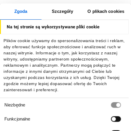
Zgoda
Szczegóły
O plikach cookies
O firmie
Na tej stronie są wykorzystywane pliki cookie
Dla kupujących
Plików cookie używamy do spersonalizowania treści i reklam,
aby oferować funkcje społecznościowe i analizować ruch w
Informacje
naszej witrynie. Informacje o tym, jak korzystasz z naszej
witryny, udostępniamy partnerom społecznościowym,
reklamowym i analitycznym. Partnerzy mogą połączyć te
Pobierz naszą aplikację mobilną:
informacje z innymi danymi otrzymanymi od Ciebie lub
uzyskanymi podczas korzystania z ich usług. Dzięki Twojej
zgodzie możemy lepiej dopasować ofertę do Twoich
zainteresowań i preferencji.
Wybór
Niezbędne
zgody
Funkcjonalne