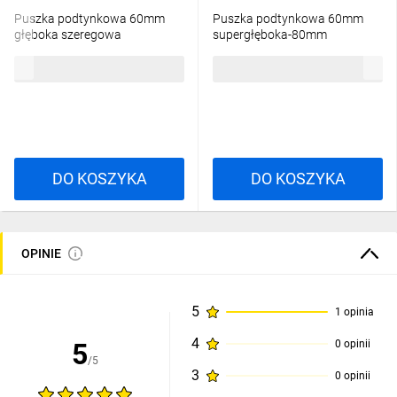
Puszka podtynkowa 60mm
Puszka podtynkowa 60mm
głęboka szeregowa
supergłęboka-80mm
bezhalogenowa
szeregowa bezhalogenowa
155,60 zł
brutto
69,31 zł
brutto
pomarańczowa S60DF
pomarańczowa S60GF
33057008 /110szt./
33008008 /35szt./
DO KOSZYKA
DO KOSZYKA
OPINIE
5
1 opinia
4
5
0 opinii
/5
3
0 opinii