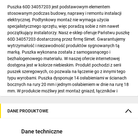
Puszka 60D 34057203 jest podstawowym elementem
stosowanym podczas budowy, naprawy i remontu instalacji
elektrycznej. Podtynkowy montaż nie wymaga użycia
specjalistycznego sprzętu, więc poradzą sobie z nim nawet
początkujący instalatorzy. Nasz e-sklep oferuje Państwu puszkę
60D 34057203 dostarczoną przez firmę Simet. Gwarantujemy
wytrzymałość i niezawodność produktów sygnowanych tą
marką. Puszka wykonana została z samogasnącego i
bezhalogenowego materiału. W naszej ofercie internetowej
dostępna jest w kolorze niebieskim. Produkt pochodzi z serii
puszek szeregowych, co pozwala na łączenie go z innymi tego
typu wyrobami. Puszka dysponuje 14 osłabieniami w ścianach
bocznych na rury 20 mm i jednym osłabieniem w dnie na rurę 18
mm. W produkcie możliwy jest montaż gniazd, łączników i
ściemniaczy oraz innych elementów osprzętu. Sama puszka
może być instalowana w ścianach murowanych. Średnica
zewnętrzna produktu to 65 mm, zaś głębokość puszki wynosi 61
DANE PRODUKTOWE
mm. Puszka 60D 34057203 dostępna jest w sprzedaży
internetowej na sztuki. Minimalne zamówienie potrzebne do
realizacji zamówień wysyłkowych to tylko jedna sztuka.
Dane techniczne