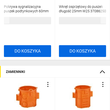
Pokrywa sygnalizacyjna
Wkręt osprzętowy do puszek
puszek podtynkowych 60mm
długość 25mm W25 37086250
okrągła pomarańczowa PS60
/100szt./
37,52 zł
brutto
25,49 zł
brutto
37083008 /50szt./
DO KOSZYKA
DO KOSZYKA
ZAMIENNIKI