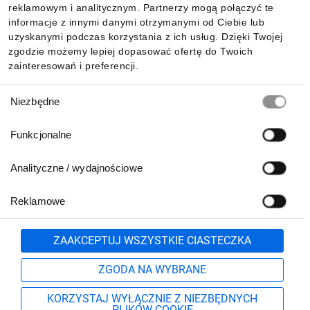
reklamowym i analitycznym. Partnerzy mogą połączyć te
Pobierz naszą aplikację mobilną:
informacje z innymi danymi otrzymanymi od Ciebie lub
uzyskanymi podczas korzystania z ich usług. Dzięki Twojej
zgodzie możemy lepiej dopasować ofertę do Twoich
zainteresowań i preferencji.
Wybór
Niezbędne
zgody
Funkcjonalne
Analityczne / wydajnościowe
Reklamowe
Biuro Obsługi Klienta:
lub
801 500 700
71 37 61 600
Zgłoś
ZAAKCEPTUJ WSZYSTKIE CIASTECZKA
pn.-pt. 8:00-16:00
Formularz kontaktowy
ZGODA NA WYBRANE
KORZYSTAJ WYŁĄCZNIE Z NIEZBĘDNYCH
PLIKÓW COOKIE