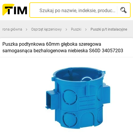
Szukaj po nazwie, indeksie, producencie, kodzie kreskowym...
Strona główna
Osprzęt łączeniowy
Puszki
Puszki p/t instalacyjne
Puszka podtynkowa 60mm głęboka szeregowa
samogasnąca bezhalogenowa niebieska S60D 34057203