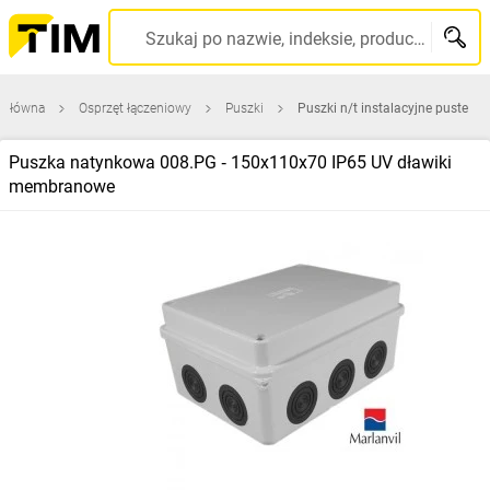
Szukaj po nazwie, indeksie, producencie, kodzie kreskowym...
 główna
Osprzęt łączeniowy
Puszki
Puszki n/t instalacyjne puste
Puszka natynkowa 008.PG ‑ 150x110x70 IP65 UV dławiki
membranowe