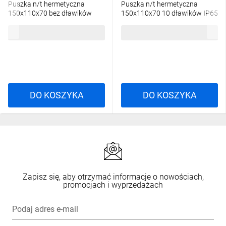
Puszka n/t hermetyczna
Puszka n/t hermetyczna
150x110x70 bez dławików
150x110x70 10 dławików IP65
IP65 szara S-BOX 316
szara S-BOX 306
14,49 zł
brutto
16,86 zł
brutto
DO KOSZYKA
DO KOSZYKA
Zapisz się, aby otrzymać informacje o nowościach,
promocjach i wyprzedażach
Podaj adres e-mail