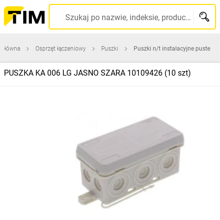
Szukaj po nazwie, indeksie, producencie, kodzie kreskowym...
 główna
Osprzęt łączeniowy
Puszki
Puszki n/t instalacyjne puste
PUSZKA KA 006 LG JASNO SZARA 10109426 (10 szt)