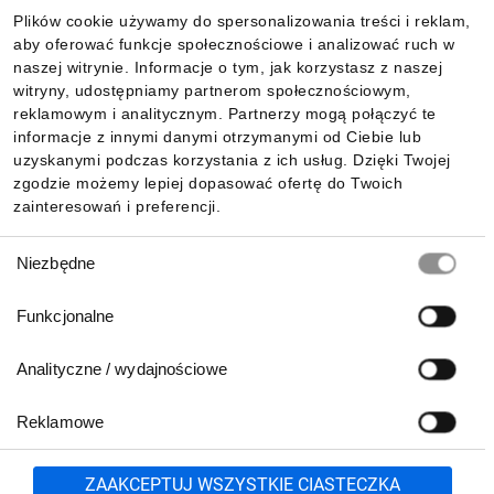
Plików cookie używamy do spersonalizowania treści i reklam,
aby oferować funkcje społecznościowe i analizować ruch w
Informacje
naszej witrynie. Informacje o tym, jak korzystasz z naszej
witryny, udostępniamy partnerom społecznościowym,
reklamowym i analitycznym. Partnerzy mogą połączyć te
Pobierz naszą aplikację mobilną:
informacje z innymi danymi otrzymanymi od Ciebie lub
uzyskanymi podczas korzystania z ich usług. Dzięki Twojej
zgodzie możemy lepiej dopasować ofertę do Twoich
zainteresowań i preferencji.
Wybór
Niezbędne
zgody
Funkcjonalne
Analityczne / wydajnościowe
Reklamowe
Biuro Obsługi Klienta:
lub
801 500 700
71 37 61 600
Zgłoś
ZAAKCEPTUJ WSZYSTKIE CIASTECZKA