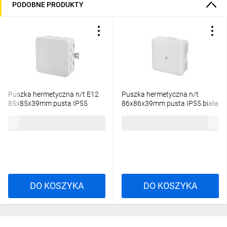
PODOBNE PRODUKTY
Puszka hermetyczna n/t E12
Puszka hermetyczna n/t
85x85x39mm pusta IP55
86x86x39mm pusta IP55 biała
bezhalogenowa szara 0297-00
0226-00
3,87 zł
brutto
5,35 zł
brutto
DO KOSZYKA
DO KOSZYKA