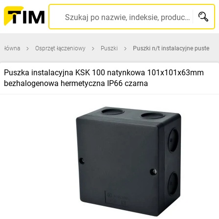
Szukaj po nazwie, indeksie, producencie, kodzie kreskowym...
 główna
Osprzęt łączeniowy
Puszki
Puszki n/t instalacyjne puste
Puszka instalacyjna KSK 100 natynkowa 101x101x63mm
bezhalogenowa hermetyczna IP66 czarna