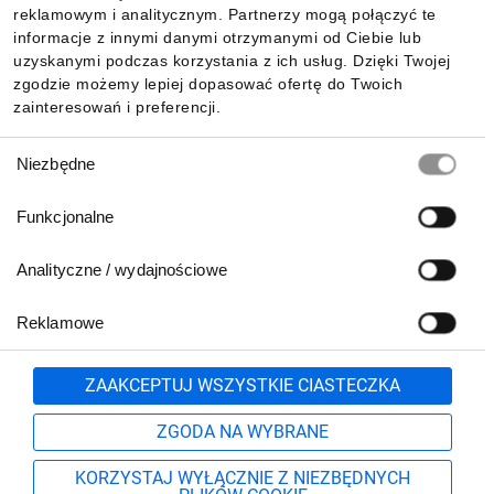
reklamowym i analitycznym. Partnerzy mogą połączyć te
Pobierz naszą aplikację mobilną:
informacje z innymi danymi otrzymanymi od Ciebie lub
uzyskanymi podczas korzystania z ich usług. Dzięki Twojej
zgodzie możemy lepiej dopasować ofertę do Twoich
zainteresowań i preferencji.
Wybór
Niezbędne
zgody
Funkcjonalne
Analityczne / wydajnościowe
Reklamowe
Biuro Obsługi Klienta:
lub
801 500 700
71 37 61 600
Zgłoś
ZAAKCEPTUJ WSZYSTKIE CIASTECZKA
pn.-pt. 8:00-16:00
Formularz kontaktowy
ZGODA NA WYBRANE
KORZYSTAJ WYŁĄCZNIE Z NIEZBĘDNYCH