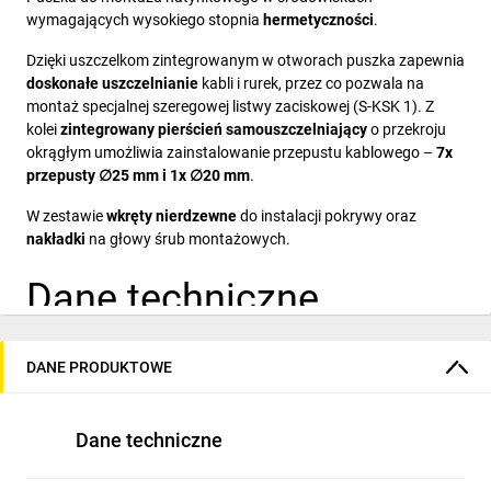
wymagających wysokiego stopnia
hermetyczności
.
Dzięki uszczelkom zintegrowanym w otworach puszka zapewnia
doskonałe
uszczelnianie
kabli i rurek, przez co pozwala na
montaż specjalnej szeregowej listwy zaciskowej (S-KSK 1). Z
kolei
zintegrowany pierścień samouszczelniający
o przekroju
okrągłym umożliwia zainstalowanie przepustu kablowego –
7x
przepusty ∅25 mm i 1x ∅20 mm
.
W zestawie
wkręty nierdzewne
do instalacji pokrywy oraz
nakładki
na głowy śrub montażowych.
Dane techniczne
Producent:
KOPOS
Kod producenta:
KSK 100_FA
DANE PRODUKTOWE
Waga:
160 g
Kolor:
czarny
Materiał:
PP, wieko – PA
Dane techniczne
Materiał bezhalogenowy:
tak
Materiał bezołowiowy:
tak