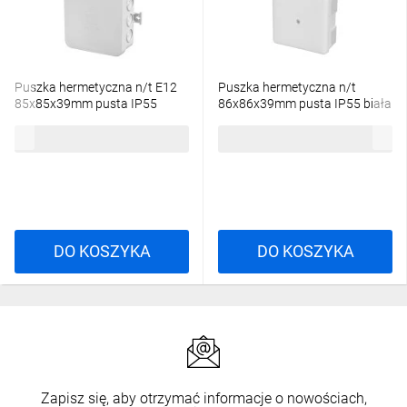
Puszka hermetyczna n/t E12
Puszka hermetyczna n/t
85x85x39mm pusta IP55
86x86x39mm pusta IP55 biała
bezhalogenowa szara 0297-00
0226-00
3,87 zł
brutto
5,35 zł
brutto
DO KOSZYKA
DO KOSZYKA
Zapisz się, aby otrzymać informacje o nowościach,