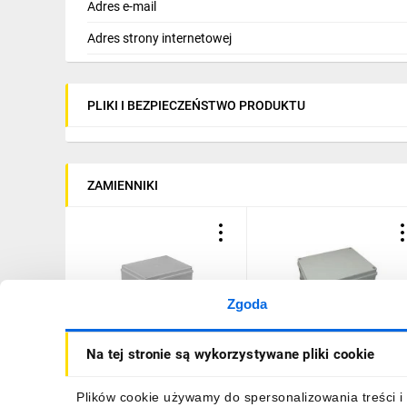
Adres e-mail
Adres strony internetowej
PLIKI I BEZPIECZEŃSTWO PRODUKTU
ZAMIENNIKI
Zgoda
Puszka n/t hermetyczna
Puszka n/t hermetyczna
Na tej stronie są wykorzystywane pliki cookie
240x190x90 bez dławików
240x190x90 12 dławików
IP65 szara S-BOX 516
IP65 szara S-BOX 506
32,24 zł
brutto
36,86 zł
brutto
Plików cookie używamy do spersonalizowania treści i 