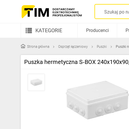
KATEGORIE
Producenci
P
Aparatura elektryczna
Strona główna
Osprzęt łączeniowy
Puszki
Puszki n
Kable i przewody
Puszka hermetyczna S‑BOX 240x190x90, 
Rozdzielnice i obudowy
Elementy prowadzenia kabli
Fotowoltaika
Gniazda i łączniki
Źródła światła
Oprawy oświetleniowe