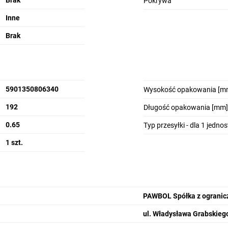
Brak
Pokrywa
Inne
Brak
5901350806340
Wysokość opakowania [m
192
Długość opakowania [mm]
0.65
Typ przesyłki - dla 1 jedno
1 szt.
PAWBOL Spółka z ogranic
ul. Władysława Grabskiego