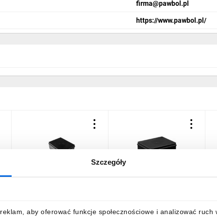
firma@pawbol.pl
https://www.pawbol.pl/
Szczegóły
Puszka instalacyjna
Puszka hermetyczna S-
P
hermetyczna S-BOX
BOX 240x190x90, 12
0
240x190x90, bez
dławików, odporna na UV,
I
dławików, bezhalogenowa,
czarna, IP65 /S-BOX 506C/
33,87 zł
brutto
38,71 zł
brutto
5
reklam, aby oferować funkcje społecznościowe i analizować ruch w 