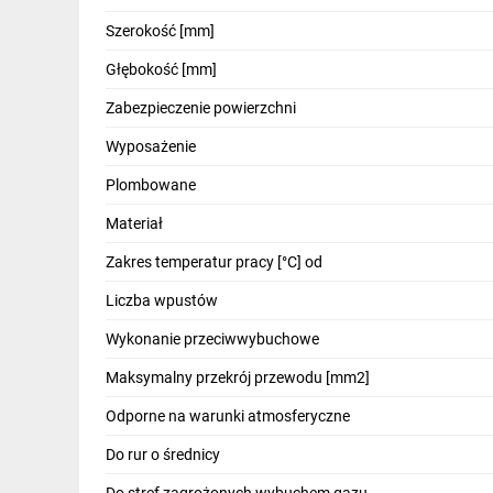
IT, GSM
Szerokość [mm]
Odzież ochronna i BHP
Głębokość [mm]
Inne
Zabezpieczenie powierzchni
Wyposażenie
Budowa i Remont
Plombowane
Elektronika
Materiał
Smart home
Zakres temperatur pracy [°C] od
Elektromobilność
Liczba wpustów
Telewizja naziemna i satelitarna
Wykonanie przeciwwybuchowe
Wentylacja i rekuperacja
Maksymalny przekrój przewodu [mm2]
Odporne na warunki atmosferyczne
Do rur o średnicy