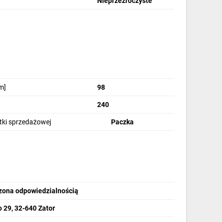
Nieprzezroczyste
m]
98
240
stki sprzedażowej
Paczka
zona odpowiedzialnością
 29, 32-640 Zator