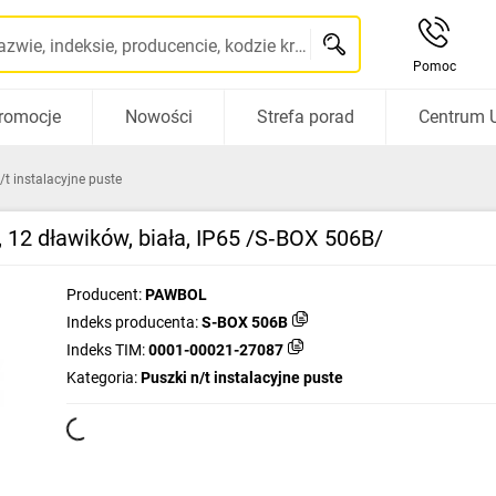
Szukaj po nazwie, indeksie, producencie, kodzie kreskowym...
Pomoc
romocje
Nowości
Strefa porad
Centrum 
/t instalacyjne puste
12 dławików, biała, IP65 /S‑BOX 506B/
Producent:
PAWBOL
Indeks producenta:
S-BOX 506B
Indeks TIM:
0001-00021-27087
Kategoria:
Puszki n/t instalacyjne puste