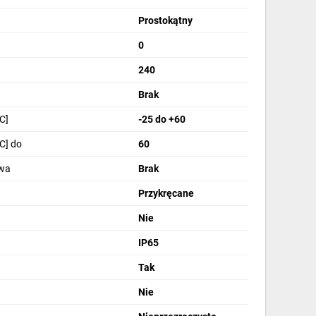
Prostokątny
0
240
Brak
C]
-25 do +60
C] do
60
wa
Brak
Przykręcane
Nie
IP65
Tak
Nie