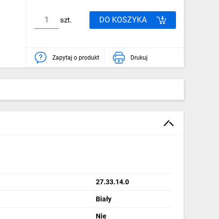
DO KOSZYKA
szt.
Zapytaj o produkt
Drukuj
27.33.14.0
Biały
Nie