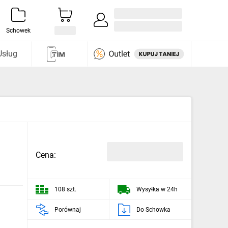
Zaloguj się / Załóż konto
i odkryj
Schowek
Usług
Cena:
108 szt.
Wysyłka w 24h
Porównaj
Do Schowka