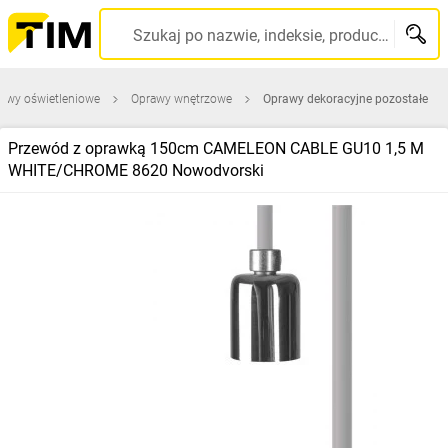
Szukaj po nazwie, indeksie, producencie, kodzie kreskowym...
awy oświetleniowe
Oprawy wnętrzowe
Oprawy dekoracyjne pozostałe
Przewód z oprawką 150cm CAMELEON CABLE GU10 1,5 M
WHITE/CHROME 8620 Nowodvorski