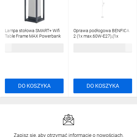
Lampa stołowa SMART+ Wifi
Oprawa podłogowa BENFICA
Table Frame MAX Powerbank
2 (1x max.60W-E27),(1x
max.40W-E14) AC220-240V
492,00 zł
brutto
108,90 zł
brutto
biały LP-BENFICA2-00
DO KOSZYKA
DO KOSZYKA
Zapisz się, aby otrzymać informacje o nowościach,