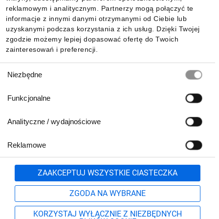
reklamowym i analitycznym. Partnerzy mogą połączyć te
Pobierz naszą aplikację mobilną:
informacje z innymi danymi otrzymanymi od Ciebie lub
uzyskanymi podczas korzystania z ich usług. Dzięki Twojej
zgodzie możemy lepiej dopasować ofertę do Twoich
zainteresowań i preferencji.
Wybór
Niezbędne
zgody
Funkcjonalne
Analityczne / wydajnościowe
Reklamowe
Biuro Obsługi Klienta:
lub
801 500 700
71 37 61 600
Zgłoś
ZAAKCEPTUJ WSZYSTKIE CIASTECZKA
pn.-pt. 8:00-16:00
Formularz kontaktowy
ZGODA NA WYBRANE
KORZYSTAJ WYŁĄCZNIE Z NIEZBĘDNYCH