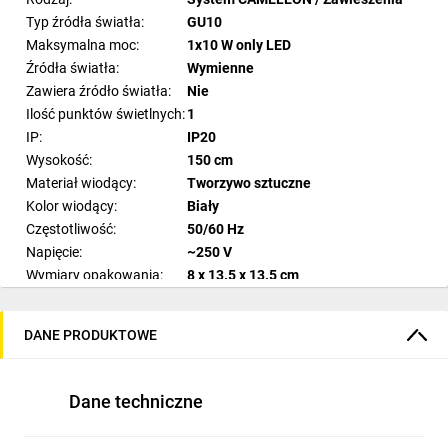
Typ źródła światła:
GU10
Maksymalna moc:
1x10 W only LED
Źródła światła:
Wymienne
Zawiera źródło światła:
Nie
Ilość punktów świetlnych:
1
IP:
IP20
Wysokość:
150 cm
Materiał wiodący:
Tworzywo sztuczne
Kolor wiodący:
Biały
Częstotliwość:
50/60 Hz
Napięcie:
~250 V
Wymiary opakowania:
8 x 13.5 x 13.5 cm
DANE PRODUKTOWE
Dane techniczne