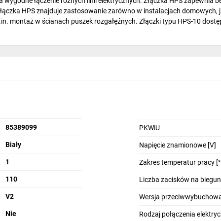
a wygodne łączenie różnych linii elektrycznych. Złączka HPS zapewnia 
łączka HPS znajduje zastosowanie zarówno w instalacjach domowych, ja
 m.in. montaż w ścianach puszek rozgałęźnych. Złączki typu HPS-10 dost
85389099
PKWiU
Biały
Napięcie znamionowe [V]
1
Zakres temperatur pracy [°
110
Liczba zacisków na biegun
V2
Wersja przeciwwybuchowa
Nie
Rodzaj połączenia elektry