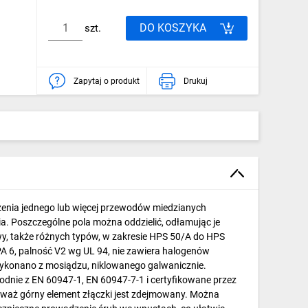
DO KOSZYKA
szt.
Zapytaj o produkt
Drukuj
enia jednego lub więcej przewodów miedzianych
a. Poszczególne pola można oddzielić, odłamując je
y, także różnych typów, w zakresie HPS 50/A do HPS
A 6, palność V2 wg UL 94, nie zawiera halogenów
wykonano z mosiądzu, niklowanego galwanicznie.
dnie z EN 60947-1, EN 60947-7-1 i certyfikowane przez
waż górny element złączki jest zdejmowany. Można