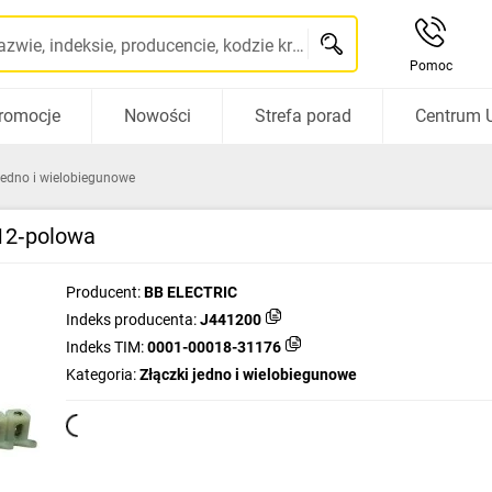
Szukaj po nazwie, indeksie, producencie, kodzie kreskowym...
Pomoc
romocje
Nowości
Strefa porad
Centrum 
 jedno i wielobiegunowe
 12‑polowa
Producent:
BB ELECTRIC
Indeks producenta:
J441200
Indeks TIM:
0001-00018-31176
Kategoria:
Złączki jedno i wielobiegunowe