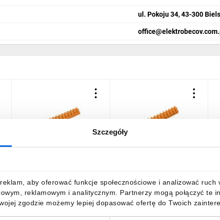
ul. Pokoju 34, 43-300 Biel
office@elektrobecov.com.
Szczegóły
Listwa zaciskowa
Listwa zaciskowa
L
gwintowa 12-torowa
gwintowa 12-torowa
t
F
2,5mm2 pomarańczowa
10mm2 pomarańczowa
2
LTF 12-2,5 21210108
400V LTF 12-10.0
6,16 zł
brutto
16,51 zł
brutto
2
reklam, aby oferować funkcje społecznościowe i analizować ruch w 
21512108
iowym, reklamowym i analitycznym. Partnerzy mogą połączyć te i
Twojej zgodzie możemy lepiej dopasować ofertę do Twoich zaintere