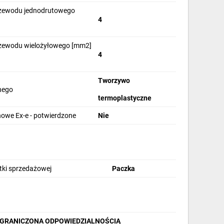
rzewodu jednodrutowego
4
rzewodu wielożyłowego [mm2]
4
Tworzywo
jnego
termoplastyczne
we Ex-e - potwierdzone
Nie
stki sprzedażowej
Paczka
 OGRANICZONA ODPOWIEDZIALNOŚCIĄ