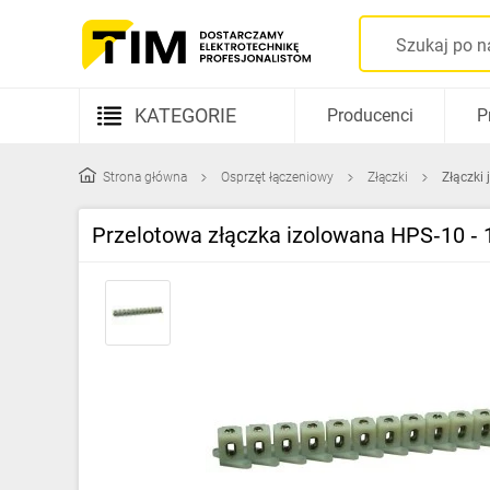
KATEGORIE
Producenci
P
Aparatura elektryczna
Strona główna
Osprzęt łączeniowy
Złączki
Złączki
Kable i przewody
Przelotowa złączka izolowana HPS‑10 ‑
Rozdzielnice i obudowy
Elementy prowadzenia kabli
Fotowoltaika
Gniazda i łączniki
Źródła światła
Oprawy oświetleniowe