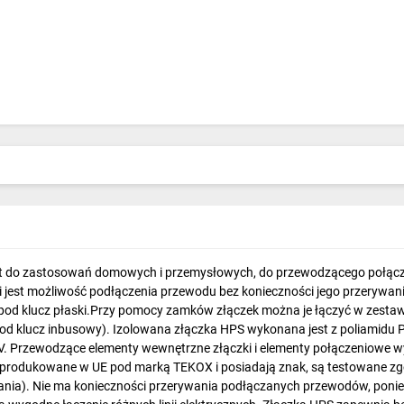
st do zastosowań domowych i przemysłowych, do przewodzącego połącz
i jest możliwość podłączenia przewodu bez konieczności jego przerywani
 pod klucz płaski.Przy pomocy zamków złączek można je łączyć w zestaw
 klucz inbusowy). Izolowana złączka HPS wykonana jest z poliamidu P
0 V. Przewodzące elementy wewnętrzne złączki i elementy połączeniowe 
yprodukowane w UE pod marką TEKOX i posiadają znak, są testowane zgo
nia). Nie ma konieczności przerywania podłączanych przewodów, ponie