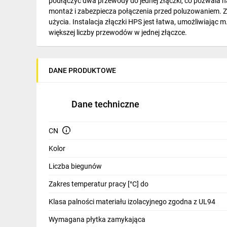
podłączyć dwa przewody do jednej złączki, co pozwala n
IT, GSM
montaż i zabezpiecza połączenia przed poluzowaniem. Z
użycia. Instalacja złączki HPS jest łatwa, umożliwiając
Odzież ochronna i BHP
większej liczby przewodów w jednej złączce.
Inne
Budowa i Remont
DANE PRODUKTOWE
Elektronika
Dane techniczne
Smart home
Elektromobilność
CN
Kolor
Energetyka wiatrowa
Liczba biegunów
Telewizja naziemna i satelitarna
Zakres temperatur pracy [°C] do
Wentylacja i rekuperacja
Klasa palności materiału izolacyjnego zgodna z UL94
Wymagana płytka zamykająca