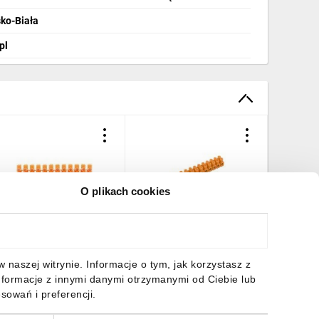
sko-Biała
pl
O plikach cookies
istwa zaciskowa 12-
Listwa zaciskowa
Listwa z
orowa 2,5mm2 LZ-
gwintowa 12-torowa
torowa 
5MM00-00 super jakość
16mm2 pomarańczowa
40MM00-
LTF 12-16.0 21612108
,00 zł
brutto
19,77 zł
brutto
2,61 zł
naszej witrynie. Informacje o tym, jak korzystasz z
nformacje z innymi danymi otrzymanymi od Ciebie lub
sowań i preferencji.