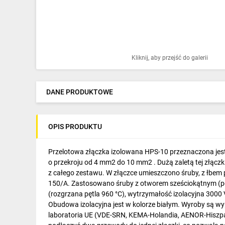
Ochrona odgromowa
Pompy ciepła
Osprzęt łączeniowy
Kliknij, aby przejść do galerii
Ogrzewanie
Elektronarzędzia i mierniki
DANE PRODUKTOWE
Domofony i dzwonki
OPIS PRODUKTU
Alarmy, monitoring, komunikacja
Napędy elektryczne
Przelotowa złączka izolowana HPS-10 przeznaczona je
o przekroju od 4 mm2 do 10 mm2 . Dużą zaletą tej złączk
Pneumatyka
z całego zestawu. W złączce umieszczono śruby, z łbem
150/A. Zastosowano śruby z otworem sześciokątnym (pod
Dom i ogród
(rozgrzana pętla 960 °C), wytrzymałość izolacyjna 300
Obudowa izolacyjna jest w kolorze białym. Wyroby są w
Klimatyzacja
laboratoria UE (VDE-SRN, KEMA-Holandia, AENOR-Hiszpa