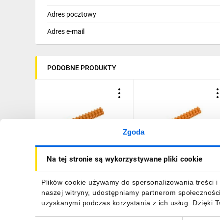
Adres pocztowy
Adres e-mail
PODOBNE PRODUKTY
Zgoda
Listwa zaciskowa
Listwa zaciskowa
Na tej stronie są wykorzystywane pliki cookie
gwintowa 12-torowa
gwintowa 12-torowa
4mm2 pomarańczowa LTF
6mm2 pomarańczowa LT
12-4.0 21310108
12-6.0 21412108
8,66 zł
brutto
9,85 zł
brutto
Plików cookie używamy do spersonalizowania treści i 
naszej witryny, udostępniamy partnerom społecznośc
uzyskanymi podczas korzystania z ich usług. Dzięki 