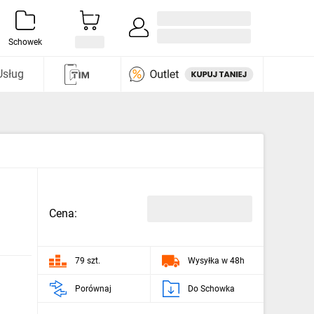
Zaloguj się / Załóż konto
i odkryj
Schowek
Usług
Cena:
79 szt.
Wysyłka w 48h
Porównaj
Do Schowka