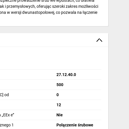
bezpieczne prowadzenie śrub we wpustach, co ułatwia
k i przemysłowych, oferując szeroki zakres możliwości
ępna w wersji dwunastopolowej, co pozwala na łączenie
27.12.40.0
500
C] od
0
12
 „EEx e”
Nie
cznego 1
Połączenie śrubowe