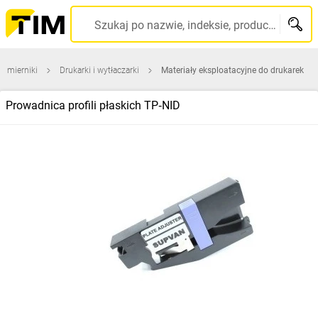
Szukaj po nazwie, indeksie, producencie, kodzie kreskowym...
 i mierniki
Drukarki i wytłaczarki
Materiały eksploatacyjne do drukarek
Prowadnica profili płaskich TP‑NID