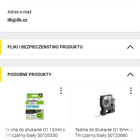
Adres e-mail
ilh@ilh.cz
PLIKI I BEZPIECZEŃSTWO PRODUKTU
PODOBNE PRODUKTY
Taśma do drukarek D1 12mm x
Taśma do drukarek D1 9mm x
7m czarny/biały S0720530
7m czarny/biały S0720680