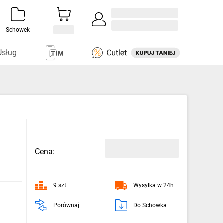
Zaloguj się / Załóż konto
i odkryj
Schowek
Usług
Cena:
9 szt.
Wysyłka w 24h
Porównaj
Do Schowka