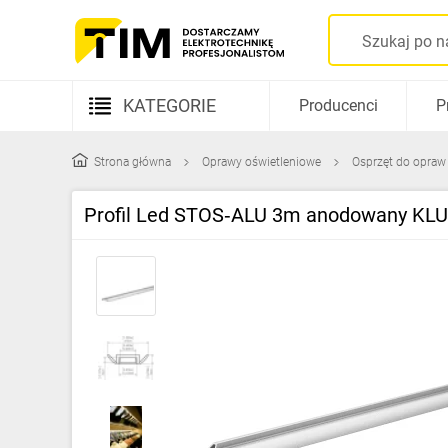
KATEGORIE
Producenci
P
Aparatura elektryczna
Strona główna
Oprawy oświetleniowe
Osprzęt do opraw
Kable i przewody
Profil Led STOS‑ALU 3m anodowany KL
Rozdzielnice i obudowy
Elementy prowadzenia kabli
Fotowoltaika
Gniazda i łączniki
Źródła światła
Oprawy oświetleniowe