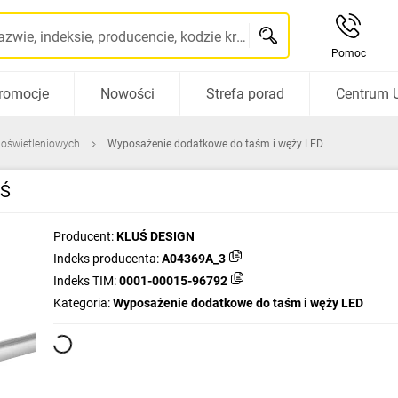
Szukaj po nazwie, indeksie, producencie, kodzie kreskowym...
Pomoc
romocje
Nowości
Strefa porad
Centrum 
 oświetleniowych
Wyposażenie dodatkowe do taśm i węży LED
UŚ
Producent:
KLUŚ DESIGN
Indeks producenta:
A04369A_3
Indeks TIM:
0001-00015-96792
Kategoria:
Wyposażenie dodatkowe do taśm i węży LED