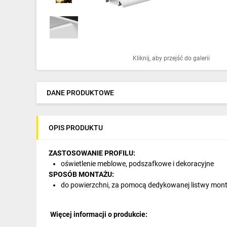
Ochrona odgromowa
Pompy ciepła
Osprzęt łączeniowy
Kliknij, aby przejść do galerii
Ogrzewanie
Elektronarzędzia i mierniki
DANE PRODUKTOWE
Domofony i dzwonki
OPIS PRODUKTU
Alarmy, monitoring, komunikacja
Napędy elektryczne
ZASTOSOWANIE PROFILU:
oświetlenie meblowe, podszafkowe i dekoracyjne
Pneumatyka
SPOSÓB MONTAŻU:
do powierzchni, za pomocą dedykowanej listwy mon
Dom i ogród
Klimatyzacja
Więcej informacji o produkcie: