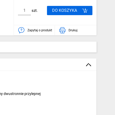
DO KOSZYKA
szt.
Zapytaj o produkt
Drukuj
y dwustronnie przylepnej