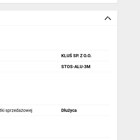
KLUŚ SP. Z O.O.
STOS-ALU-3M
stki sprzedażowej
Dłużyca