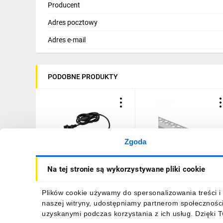
Producent
Adres pocztowy
Adres e-mail
PODOBNE PRODUKTY
Zgoda
Przewód przyłączeniowy z
Profil GP02 podtynkowy
Na tej stronie są wykorzystywane pliki cookie
wtyczką do węży
anodowany +klosz
świetlnych GIVRO - PR SET
mleczny 2m
150 cm IP44/65 max
26,88 zł
brutto
20,84 zł
brutto
Plików cookie używamy do spersonalizowania treści i 
125W do systemu Kanlux
naszej witryny, udostępniamy partnerom społecznośc
GIVRO LED 38590
uzyskanymi podczas korzystania z ich usług. Dzięki 