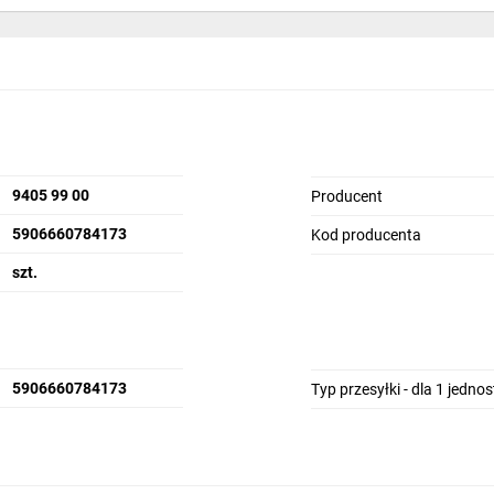
9405 99 00
Producent
5906660784173
Kod producenta
szt.
5906660784173
Typ przesyłki - dla 1 jedno