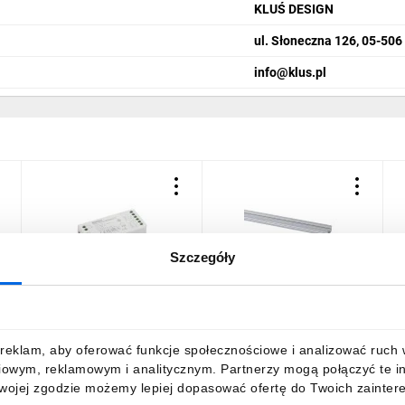
KLUŚ DESIGN
ul. Słoneczna 126, 05-50
info@klus.pl
Szczegóły
Kontroler do liniowych
Profil do liniowych
K
modułów LED CTRL
modułów LED PROFILO B
m
12/24V MONO/CCT 22147
19161 (10 szt.)
1
55,68 zł
brutto
109,46 zł
brutto
5
reklam, aby oferować funkcje społecznościowe i analizować ruch w 
iowym, reklamowym i analitycznym. Partnerzy mogą połączyć te i
Twojej zgodzie możemy lepiej dopasować ofertę do Twoich zaintere