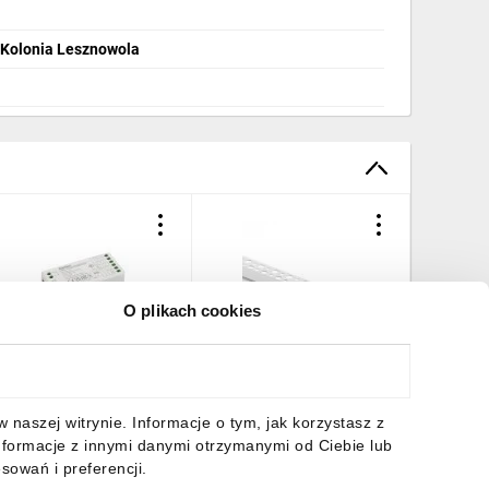
6 Kolonia Lesznowola
O plikach cookies
ontroler do liniowych
Profil GP02 podtynkowy
Profil N
odułów LED CTRL
biały +klosz mleczny 2m
anodowa
2/24V RGBW CCT 22148
mleczny
5,68 zł
brutto
20,84 zł
brutto
11,59 z
naszej witrynie. Informacje o tym, jak korzystasz z
nformacje z innymi danymi otrzymanymi od Ciebie lub
sowań i preferencji.