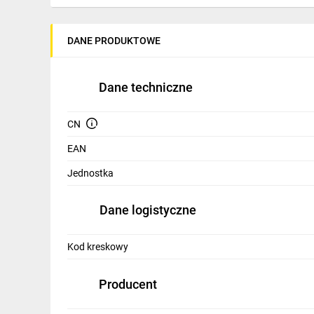
IT, GSM
Odzież ochronna i BHP
DANE PRODUKTOWE
Inne
Dane techniczne
Budowa i Remont
Elektronika
CN
EAN
Smart home
Jednostka
Elektromobilność
Telewizja naziemna i satelitarna
Dane logistyczne
Wentylacja i rekuperacja
Kod kreskowy
Producent