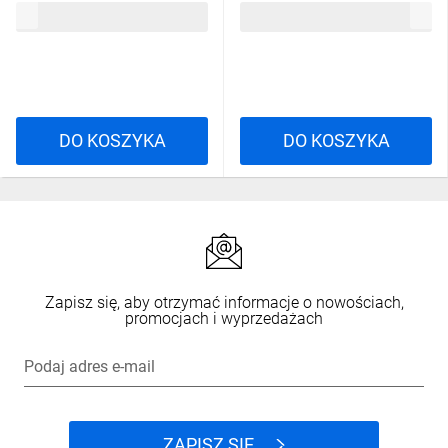
26,88 zł
brutto
20,84 zł
brutto
IP44/65 max 125W do
systemu Kanlux GIVRO LED
38590
DO KOSZYKA
DO KOSZYKA
Zapisz się, aby otrzymać informacje o nowościach,
promocjach i wyprzedażach
Podaj adres e-mail
ZAPISZ SIĘ