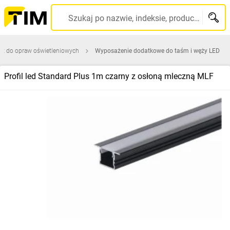
Szukaj po nazwie, indeksie, producencie, kodzie kreskowym...
ęt do opraw oświetleniowych
Wyposażenie dodatkowe do taśm i węży LED
Profil led Standard Plus 1m czarny z osłoną mleczną MLF