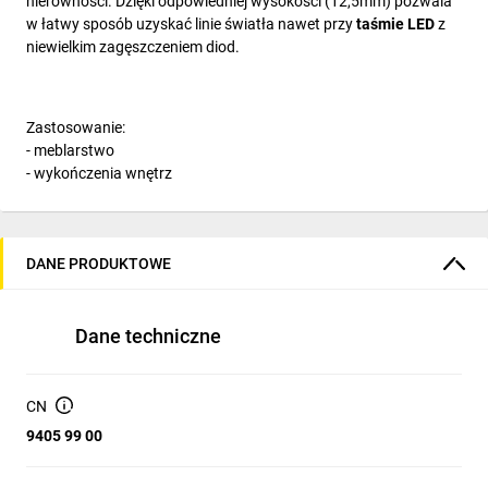
nierówności. Dzięki odpowiedniej wysokości (12,5mm) pozwala
w łatwy sposób uzyskać linie światła nawet przy
taśmie LED
z
niewielkim zagęszczeniem diod.
Zastosowanie:
- meblarstwo
- wykończenia wnętrz
DANE PRODUKTOWE
Dane techniczne
CN
9405 99 00