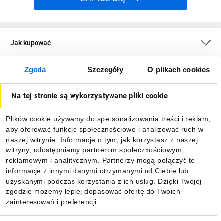
Jak kupować
Zgoda
Szczegóły
O plikach cookies
O firmie
Na tej stronie są wykorzystywane pliki cookie
Dla kupujących
Plików cookie używamy do spersonalizowania treści i reklam,
aby oferować funkcje społecznościowe i analizować ruch w
Informacje
naszej witrynie. Informacje o tym, jak korzystasz z naszej
witryny, udostępniamy partnerom społecznościowym,
reklamowym i analitycznym. Partnerzy mogą połączyć te
Pobierz naszą aplikację mobilną:
informacje z innymi danymi otrzymanymi od Ciebie lub
uzyskanymi podczas korzystania z ich usług. Dzięki Twojej
zgodzie możemy lepiej dopasować ofertę do Twoich
zainteresowań i preferencji.
Wybór