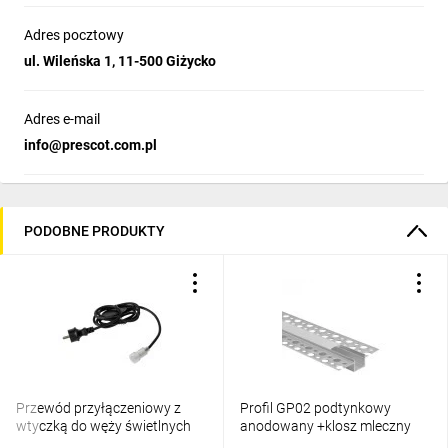
Adres pocztowy
ul. Wileńska 1, 11-500 Giżycko
Adres e-mail
info@prescot.com.pl
PODOBNE PRODUKTY
Przewód przyłączeniowy z
Profil GP02 podtynkowy
wtyczką do węży świetlnych
anodowany +klosz mleczny
GIVRO - PR SET 150 cm
2m