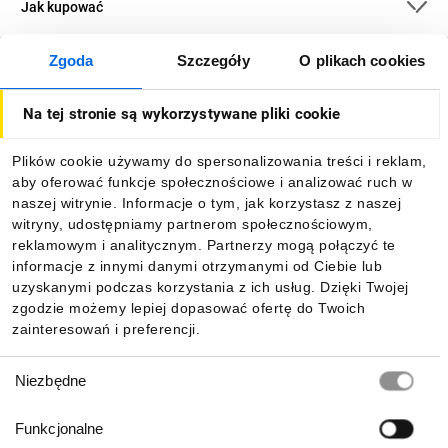
Jak kupować
Zgoda
Szczegóły
O plikach cookies
O firmie
Na tej stronie są wykorzystywane pliki cookie
Dla kupujących
Plików cookie używamy do spersonalizowania treści i reklam,
aby oferować funkcje społecznościowe i analizować ruch w
Informacje
naszej witrynie. Informacje o tym, jak korzystasz z naszej
witryny, udostępniamy partnerom społecznościowym,
reklamowym i analitycznym. Partnerzy mogą połączyć te
Pobierz naszą aplikację mobilną:
informacje z innymi danymi otrzymanymi od Ciebie lub
uzyskanymi podczas korzystania z ich usług. Dzięki Twojej
zgodzie możemy lepiej dopasować ofertę do Twoich
zainteresowań i preferencji.
Wybór
Niezbędne
zgody
Funkcjonalne