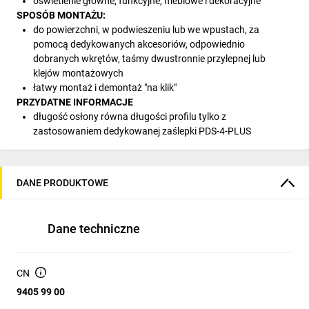
oświetlenie główne, funkcyjne, meblowe i dekoracyjne
SPOSÓB MONTAŻU:
do powierzchni, w podwieszeniu lub we wpustach, za
pomocą dedykowanych akcesoriów, odpowiednio
dobranych wkrętów, taśmy dwustronnie przylepnej lub
klejów montażowych
łatwy montaż i demontaż "na klik"
PRZYDATNE INFORMACJE
długość osłony równa długości profilu tylko z
zastosowaniem dedykowanej zaślepki PDS-4-PLUS
DANE PRODUKTOWE
Dane techniczne
CN
9405 99 00