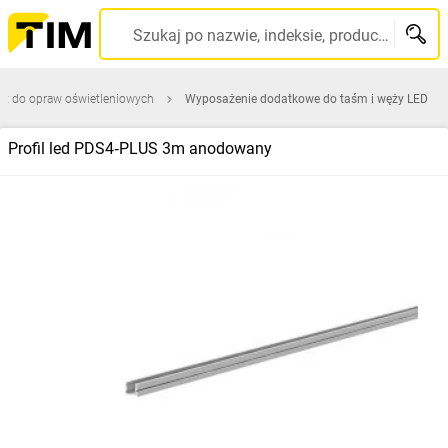
Szukaj po nazwie, indeksie, producencie, kodzie kreskowym...
ęt do opraw oświetleniowych
Wyposażenie dodatkowe do taśm i węży LED
Profil led PDS4‑PLUS 3m anodowany