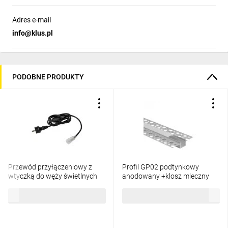
Adres e-mail
info@klus.pl
PODOBNE PRODUKTY
Przewód przyłączeniowy z
Profil GP02 podtynkowy
wtyczką do węży świetlnych
anodowany +klosz mleczny
GIVRO - PR SET 150 cm
2m
26,88 zł
brutto
20,84 zł
brutto
IP44/65 max 125W do
systemu Kanlux GIVRO LED
38590