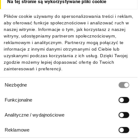
Na tej stronie są wykorzystywane pliki cookie
Dla kupujących
Plików cookie używamy do spersonalizowania treści i reklam,
aby oferować funkcje społecznościowe i analizować ruch w
Informacje
naszej witrynie. Informacje o tym, jak korzystasz z naszej
witryny, udostępniamy partnerom społecznościowym,
reklamowym i analitycznym. Partnerzy mogą połączyć te
Pobierz naszą aplikację mobilną:
informacje z innymi danymi otrzymanymi od Ciebie lub
uzyskanymi podczas korzystania z ich usług. Dzięki Twojej
zgodzie możemy lepiej dopasować ofertę do Twoich
zainteresowań i preferencji.
Wybór
Niezbędne
zgody
Funkcjonalne
Analityczne / wydajnościowe
Reklamowe
Biuro Obsługi Klienta: