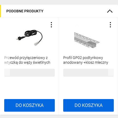
PODOBNE PRODUKTY
Przewód przyłączeniowy z
Profil GP02 podtynkowy
wtyczką do węży świetlnych
anodowany +klosz mleczny
GIVRO - PR SET 150 cm
2m
26,88 zł
brutto
20,84 zł
brutto
IP44/65 max 125W do
systemu Kanlux GIVRO LED
38590
DO KOSZYKA
DO KOSZYKA