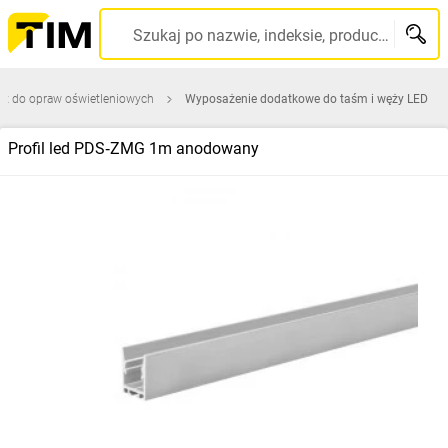
Szukaj po nazwie, indeksie, producencie, kodzie kreskowym...
ęt do opraw oświetleniowych
Wyposażenie dodatkowe do taśm i węży LED
Profil led PDS‑ZMG 1m anodowany