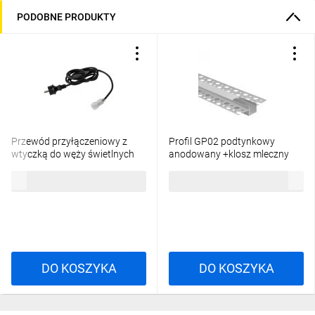
PODOBNE PRODUKTY
Przewód przyłączeniowy z
Profil GP02 podtynkowy
wtyczką do węży świetlnych
anodowany +klosz mleczny
GIVRO - PR SET 150 cm
2m
26,88 zł
brutto
20,84 zł
brutto
IP44/65 max 125W do
systemu Kanlux GIVRO LED
38590
DO KOSZYKA
DO KOSZYKA