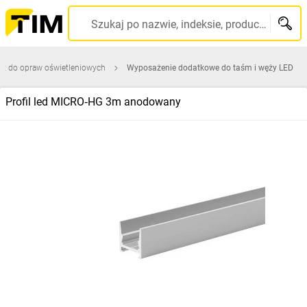
Szukaj po nazwie, indeksie, producencie, kodzie kreskowym...
ęt do opraw oświetleniowych
Wyposażenie dodatkowe do taśm i węży LED
Profil led MICRO‑HG 3m anodowany