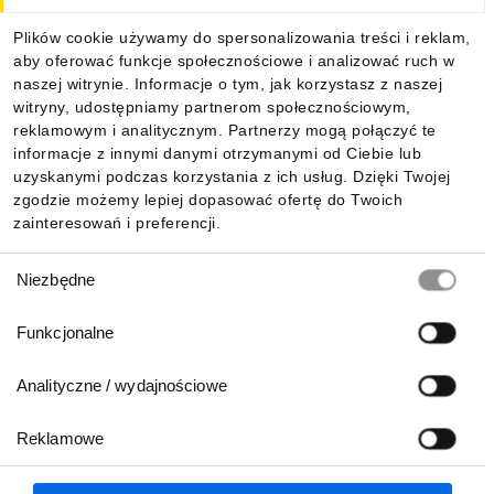
Dla kupujących
Plików cookie używamy do spersonalizowania treści i reklam,
aby oferować funkcje społecznościowe i analizować ruch w
Informacje
naszej witrynie. Informacje o tym, jak korzystasz z naszej
witryny, udostępniamy partnerom społecznościowym,
reklamowym i analitycznym. Partnerzy mogą połączyć te
Pobierz naszą aplikację mobilną:
informacje z innymi danymi otrzymanymi od Ciebie lub
uzyskanymi podczas korzystania z ich usług. Dzięki Twojej
zgodzie możemy lepiej dopasować ofertę do Twoich
zainteresowań i preferencji.
Wybór
Niezbędne
zgody
Funkcjonalne
Analityczne / wydajnościowe
Reklamowe
Biuro Obsługi Klienta:
lub
801 500 700
71 37 61 600
Zgłoś