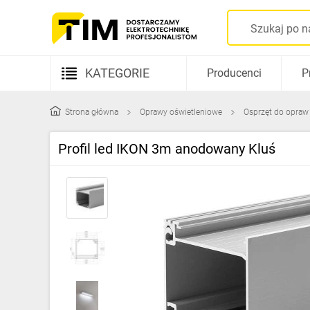
KATEGORIE
Producenci
P
Aparatura elektryczna
Strona główna
Oprawy oświetleniowe
Osprzęt do opraw
Kable i przewody
Profil led IKON 3m anodowany Kluś
Rozdzielnice i obudowy
Elementy prowadzenia kabli
Fotowoltaika
Gniazda i łączniki
Źródła światła
Oprawy oświetleniowe