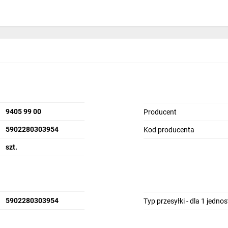
9405 99 00
Producent
5902280303954
Kod producenta
szt.
5902280303954
Typ przesyłki - dla 1 jedno