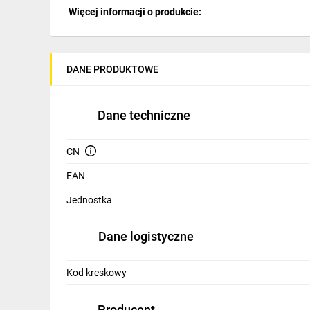
IT, GSM
Więcej informacji o produkcie:
Odzież ochronna i BHP
Inne
DANE PRODUKTOWE
Budowa i Remont
Dane techniczne
Elektronika
Smart home
CN
Elektromobilność
EAN
Jednostka
Energetyka wiatrowa
Telewizja naziemna i satelitarna
Dane logistyczne
Wentylacja i rekuperacja
Kod kreskowy
Producent