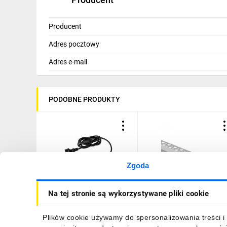
Producent
Adres pocztowy
Adres e-mail
PODOBNE PRODUKTY
Zgoda
Przewód przyłączeniowy z
Profil GP02 podtynkowy
Na tej stronie są wykorzystywane pliki cookie
wtyczką do węży
anodowany +klosz
świetlnych GIVRO - PR SET
mleczny 2m
150 cm IP44/65 max
26,88 zł
brutto
20,84 zł
brutto
Plików cookie używamy do spersonalizowania treści i 
125W do systemu Kanlux