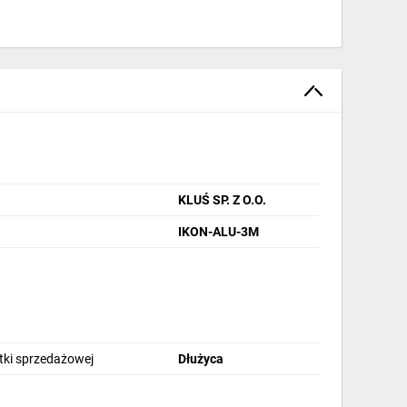
KLUŚ SP. Z O.O.
IKON-ALU-3M
stki sprzedażowej
Dłużyca