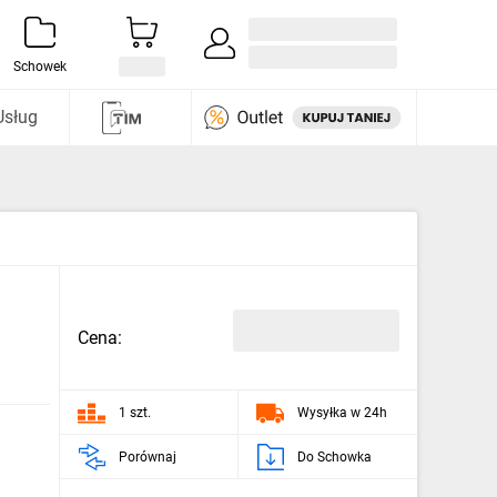
Zaloguj się / Załóż konto
i odkryj
Schowek
Usług
Cena:
1 szt.
Wysyłka w 24h
Porównaj
Do Schowka