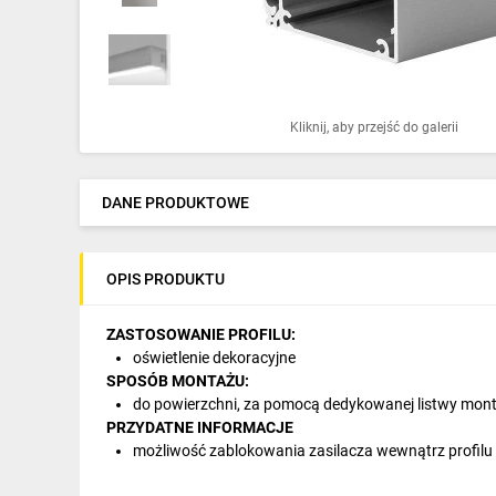
Ochrona odgromowa
Pompy ciepła
Osprzęt łączeniowy
Kliknij, aby przejść do galerii
Ogrzewanie
Elektronarzędzia i mierniki
DANE PRODUKTOWE
Domofony i dzwonki
OPIS PRODUKTU
Alarmy, monitoring, komunikacja
Napędy elektryczne
ZASTOSOWANIE PROFILU:
oświetlenie dekoracyjne
Pneumatyka
SPOSÓB MONTAŻU:
do powierzchni, za pomocą dedykowanej listwy mon
Dom i ogród
PRZYDATNE INFORMACJE
możliwość zablokowania zasilacza wewnątrz profil
Klimatyzacja