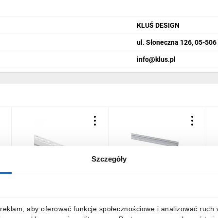
KLUŚ DESIGN
ul. Słoneczna 126, 05-50
info@klus.pl
Szczegóły
Profil GP02 podtynkowy
Profil do liniowych
K
biały +klosz mleczny 2m
modułów LED PROFILO B
m
19161 (10 szt.)
1
20,84 zł
brutto
109,46 zł
brutto
5
reklam, aby oferować funkcje społecznościowe i analizować ruch w 