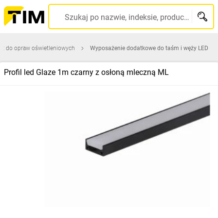
Szukaj po nazwie, indeksie, producencie, kodzie kreskowym...
ęt do opraw oświetleniowych
Wyposażenie dodatkowe do taśm i węży LED
Profil led Glaze 1m czarny z osłoną mleczną ML