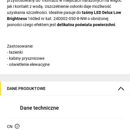
przystosowany do montażu w miejscach narażonych na wilgoć
jak i kontakt z wodą. Uszczelnienie osłonki daje możliwość
uzyskania szczelności. Idealnie pasuje do
taśmy LED Delux Low
Brightness
160led nr kat. 24D002-050-8-NW o obniżonej
jasności czego efektem jest
delikatna poświata powierzchni
.
Zastosowanie:
- łazienki
- kabiny prysznicowe
- oświetlenie elewacyjne
DANE PRODUKTOWE
Dane techniczne
CN