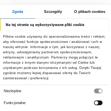
Zgoda
Szczegóły
O plikach cookies
O firmie
Na tej stronie są wykorzystywane pliki cookie
Dla kupujących
Plików cookie używamy do spersonalizowania treści i reklam,
aby oferować funkcje społecznościowe i analizować ruch w
Informacje
naszej witrynie. Informacje o tym, jak korzystasz z naszej
witryny, udostępniamy partnerom społecznościowym,
reklamowym i analitycznym. Partnerzy mogą połączyć te
Pobierz naszą aplikację mobilną:
informacje z innymi danymi otrzymanymi od Ciebie lub
uzyskanymi podczas korzystania z ich usług. Dzięki Twojej
zgodzie możemy lepiej dopasować ofertę do Twoich
zainteresowań i preferencji.
Wybór
Niezbędne
zgody
Funkcjonalne