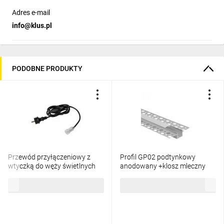
Adres e-mail
info@klus.pl
PODOBNE PRODUKTY
Przewód przyłączeniowy z
Profil GP02 podtynkowy
wtyczką do węży świetlnych
anodowany +klosz mleczny
GIVRO - PR SET 150 cm
2m
26,88 zł
brutto
20,84 zł
brutto
IP44/65 max 125W do
systemu Kanlux GIVRO LED
38590