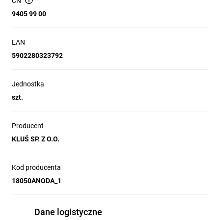
CN
9405 99 00
EAN
5902280323792
Jednostka
szt.
Producent
KLUŚ SP. Z O.O.
Kod producenta
18050ANODA_1
Dane logistyczne