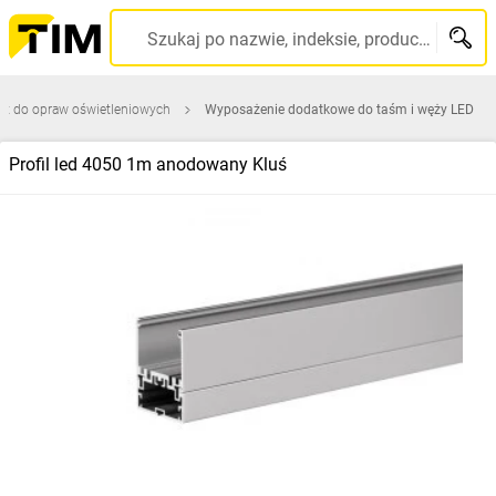
Szukaj po nazwie, indeksie, producencie, kodzie kreskowym...
ęt do opraw oświetleniowych
Wyposażenie dodatkowe do taśm i węży LED
Profil led 4050 1m anodowany Kluś